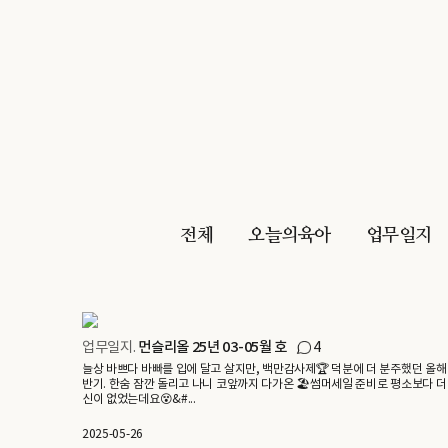
전체
오늘의육아
업무일지
업무일지.
먼슬리올 25년 03-05월 호
4
늘상 바쁘다 바빠를 입에 달고 살지만, 백만감사제🏆 덕분에 더 분주했던 올해
반기. 한숨 잠깐 돌리고 나니 코앞까지 다가온 🏖️썸머세일 준비로 평소보다 더
신이 없었는데요😵&#...
2025-05-26