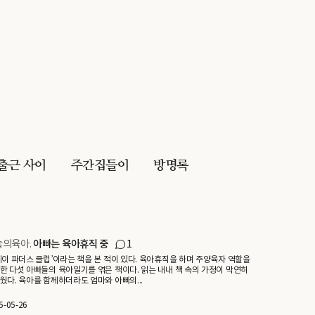
출근 사이
주간집들이
방명록
늘의육아.
아빠는 육아휴직 중
1
데이 파더스 클럽’이라는 책을 본 적이 있다. 육아휴직을 하며 주양육자 역할을
한 다섯 아빠들의 육아일기를 엮은 책이다. 읽는 내내 책 속의 가정이 막연히
웠다. 육아를 함께하더라도 엄마와 아빠의...
5-05-26