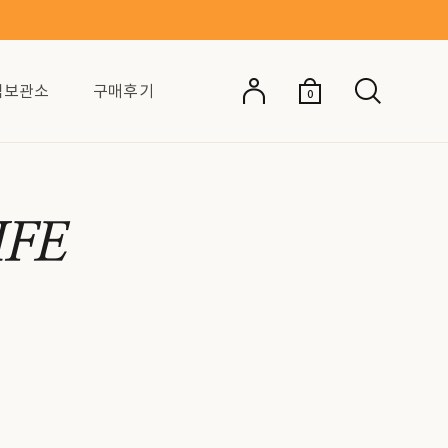
억보관소
구매후기
0
IFE