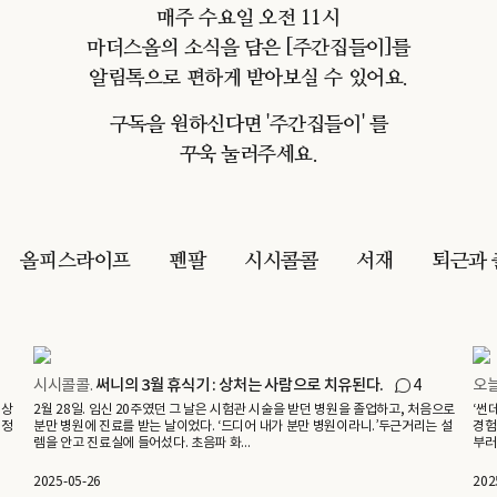
매주 수요일 오전 11시
마더스올의 소식을 담은 [주간집들이]를
알림톡으로 편하게 받아보실 수 있어요.
구독을 원하신다면 '주간집들이' 를
꾸욱 눌러주세요.
올피스라이프
펜팔
시시콜콜
서재
퇴근과 
시시콜콜.
써니의 3월 휴식기 : 상처는 사람으로 치유된다.
4
오
 상
2월 28일. 임신 20주였던 그 날은 시험관 시술을 받던 병원을 졸업하고, 처음으로
‘썬
 정
분만 병원에 진료를 받는 날이었다. ‘드디어 내가 분만 병원이라니.’두근거리는 설
경험
렘을 안고 진료실에 들어섰다. 초음파 화...
부러
2025-05-26
202