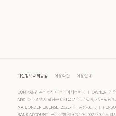
개인정보처리방침
이용약관
이용안내
COMPANY
OWNER
주식회사 이앤에이치컴퍼니
김은
I
ADD
대구광역시 달성군 다사읍 왕선로1길 9, ENH빌딩 3
MAIL ORDER LICENSE
PERSO
2022-대구달성-0178
I
BANK ACCOUNT
국민은행 599737-04-002870 주