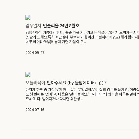
업무일지.
먼슬리올 24년 8월호
8월은 아직 여름이긴 한데, 슬슬 가을이 다가오는 계절이라는 게 느껴지는 시
것 같기도 해요.특히 퇴근길에 부쩍 해가 짧아진 느낌이더라구요 (해가 짧아지
너무 아쉬워요🥲)여름이 가면 가을이 오...
2024-09-27
오늘의육아.
안아주세요 (by 올맘에디터)
7
아이가 하루 중 가장 많이 하는 말은 무엇일까.우리 집의 경우를 들자면, 어림
도 첫 번째는 ‘엄마’고, 다음은 ‘같이 놀아요.’ 그리고 그와 쌍벽을 이루는 말이 
주세요.’다. 넘어지거나 다치면 외관상...
2024-07-16