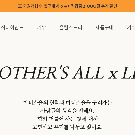
💌 회원가입 후 첫구매 시
5%
+ 적립금
2,OOO원
추가 할인
제작비하인드
기부
올팸스토리
제품구매
기
THER'S ALL x L
마더스올의 철학과 마더스올을 꾸려가는
사람들의 생각을 전해요.
함께 더불어 사는 것에 대해
고민하고 온기를 나누고 싶어요.