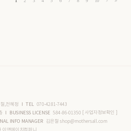
1
2
3
4
5
6
7
8
9
10
>
>>
TEL
철,전혜정
070-4281-7443
I
[ 사업자정보확인 ]
BUSINESS LICENSE
층
584-86-01350
I
NAL INFO MANAGER
김은철 shop@mothersall.com
식회사 이앤에이치컴퍼니