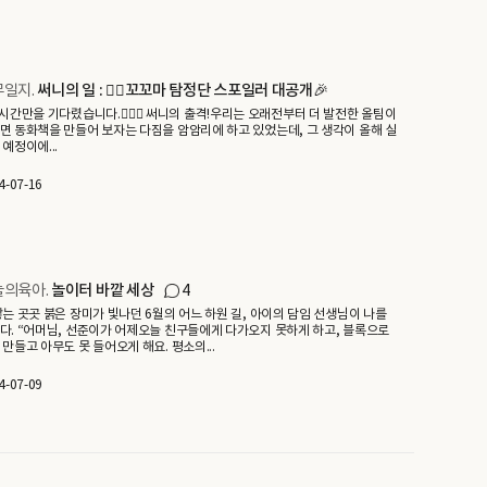
일지.
써니의 일 : 🕵🏻꼬꼬마 탐정단 스포일러 대공개🎉
 시간만을 기다렸습니다.🙇🏻‍♀️ 써니의 출격!우리는 오래전부터 더 발전한 올팀이
면 동화책을 만들어 보자는 다짐을 암암리에 하고 있었는데, 그 생각이 올해 실
 예정이에...
4-07-16
늘의육아.
놀이터 바깥 세상
4
닿는 곳곳 붉은 장미가 빛나던 6월의 어느 하원 길, 아이의 담임 선생님이 나를
다. “어머님, 선준이가 어제오늘 친구들에게 다가오지 못하게 하고, 블록으로
 만들고 아무도 못 들어오게 해요. 평소의...
4-07-09