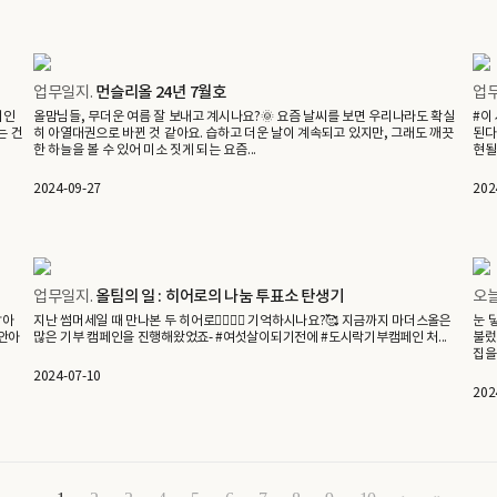
업무일지.
먼슬리올 24년 7월호
업무
기인
올맘님들, 무더운 여름 잘 보내고 계시나요?🌞 요즘 날씨를 보면 우리나라도 확실
#이
는 건
히 아열대권으로 바뀐 것 같아요. 습하고 더운 날이 계속되고 있지만, 그래도 깨끗
된다
한 하늘을 볼 수 있어 미소 짓게 되는 요즘...
현될
2024-09-27
202
업무일지.
올팀의 일 : 히어로의 나눔 투표소 탄생기
오
잡아
지난 썸머세일 때 만나본 두 히어로🦸‍♀️🦸‍♂️ 기억하시나요?🥰 지금까지 마더스올은
눈 
‘안아
많은 기부 캠페인을 진행해왔었죠- #여섯살이되기전에 #도시락기부캠페인 처...
불렀
집을
2024-07-10
202