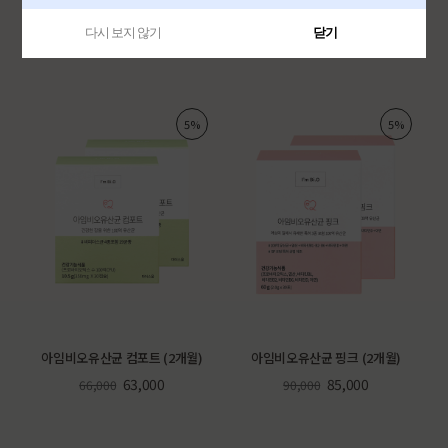
아이트니밸런스 (1개월)
청온한첩 1Box(20포)
32,000
36,000
다시 보지 않기
닫기
5%
5%
아임비오유산균 컴포트 (2개월)
아임비오유산균 핑크 (2개월)
63,000
85,000
66,000
90,000