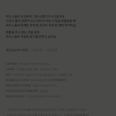
마더스올은 당신에게 그런 브랜드가 되고싶어요.
시간이 흘러 언젠가 당신 아이의 어린 시절을 떠올렸을 때
마더스올과 함께한 추억 한 조각이 마음 한 켠에 자리하길.
제품을 주고 받는 것을 넘어
마더스올의 마음과 온기를 전하고 싶어요.
개인정보처리방침
이용약관
이용안내
COMPANY
주식회사 이앤에이치컴퍼니
OWNER
TEL
김은철,전혜정
070-4281-7443
ADD
대구광역시 달성군 다사읍 왕선로1길 9, ENH빌딩 3층
BUSINESS LICENSE
[ 사업자정보확인 ]
584-86-01350
MAIL ORDER LICENSE
2022-대구달성-0178
PERSONAL INFO MANAGER
김은철
BANK ACCOUNT
국민은행 599737-04-002870
고객님은 안전거래를 위해 현금 등으로 결제시 저희 쇼핑몰에서 가입한
[ 서비스 가입사실 확인 ]
PG사의 구매안전서비스를 이용하실 수 있습니다.