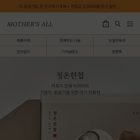
💌 회원가입 후 첫구매 시
5%
+ 적립금
2,OOO원
추가 할인
0
제품구매
함께하는 나눔
오늘의육아
업무일지
기억보관소
방명록
청온한첩
아프기 전에 미리미리
기관지·호흡기를 위한 아기 전통차