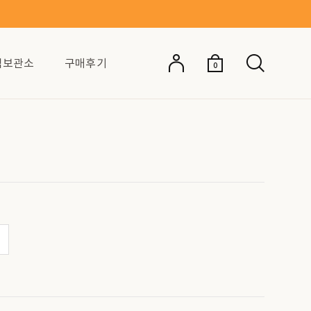
억보관소
구매후기
0