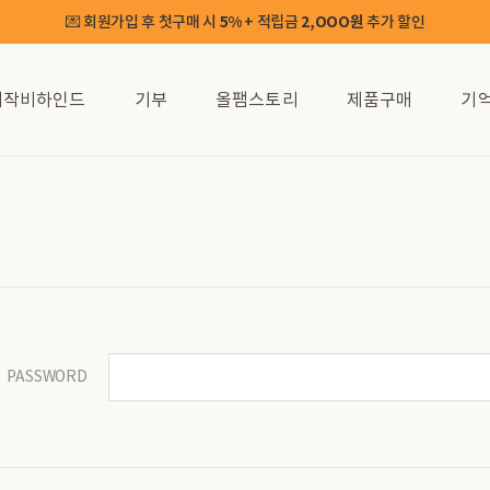
💌 회원가입 후 첫구매 시
5%
+ 적립금
2,OOO원
추가 할인
제작비하인드
기부
올팸스토리
제품구매
기
PASSWORD