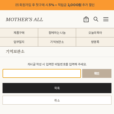
💌 회원가입 후 첫구매 시
5%
+ 적립금
2,OOO원
추가 할인
0
제품구매
함께하는 나눔
오늘의육아
업무일지
기억보관소
방명록
기억보관소
게시글 작성 시 입력한 비밀번호를 입력해 주세요.
확인
목록
취소