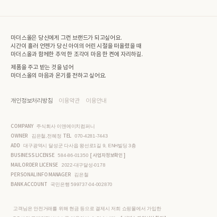
마더스올은 당신에게 그런 브랜드가 되고싶어요.
시간이 흘러 언젠가 당신 아이의 어린 시절을 떠올렸을 때
마더스올과 함께한 추억 한 조각이 마음 한 켠에 자리하길.
제품을 주고 받는 것을 넘어
마더스올의 마음과 온기를 전하고 싶어요.
개인정보처리방침
이용약관
이용안내
COMPANY
주식회사 이앤에이치컴퍼니
OWNER
TEL
김은철,전혜정
070-4281-7443
ADD
대구광역시 달성군 다사읍 왕선로1길 9, ENH빌딩 3층
BUSINESS LICENSE
[ 사업자정보확인 ]
584-86-01350
MAIL ORDER LICENSE
2022-대구달성-0178
PERSONAL INFO MANAGER
김은철
BANK ACCOUNT
국민은행 599737-04-002870
고객님은 안전거래를 위해 현금 등으로 결제시 저희 쇼핑몰에서 가입한