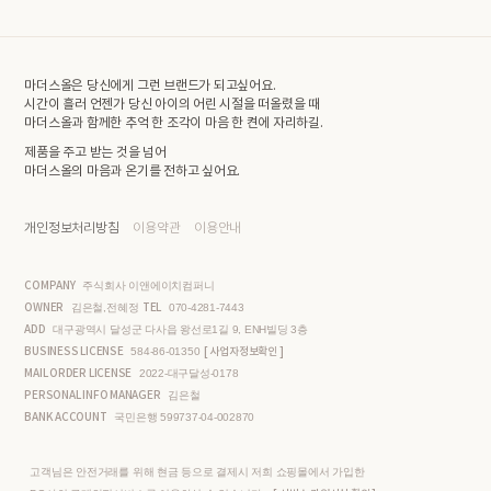
마더스올은 당신에게 그런 브랜드가 되고싶어요.
시간이 흘러 언젠가 당신 아이의 어린 시절을 떠올렸을 때
마더스올과 함께한 추억 한 조각이 마음 한 켠에 자리하길.
제품을 주고 받는 것을 넘어
마더스올의 마음과 온기를 전하고 싶어요.
개인정보처리방침
이용약관
이용안내
COMPANY
주식회사 이앤에이치컴퍼니
OWNER
TEL
김은철,전혜정
070-4281-7443
ADD
대구광역시 달성군 다사읍 왕선로1길 9, ENH빌딩 3층
BUSINESS LICENSE
[ 사업자정보확인 ]
584-86-01350
MAIL ORDER LICENSE
2022-대구달성-0178
PERSONAL INFO MANAGER
김은철
BANK ACCOUNT
국민은행 599737-04-002870
고객님은 안전거래를 위해 현금 등으로 결제시 저희 쇼핑몰에서 가입한