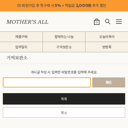
💌 회원가입 후 첫구매 시
5%
+ 적립금
2,OOO원
추가 할인
0
제품구매
함께하는 나눔
오늘의육아
업무일지
기억보관소
방명록
기억보관소
게시글 작성 시 입력한 비밀번호를 입력해 주세요.
확인
목록
취소