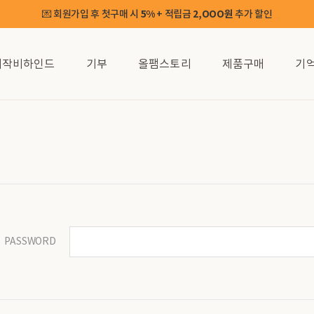
💌 회원가입 후 첫구매 시
5%
+ 적립금
2,OOO원
추가 할인
제작비하인드
기부
올팸스토리
제품구매
기
PASSWORD