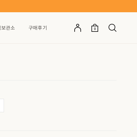
억보관소
구매후기
0