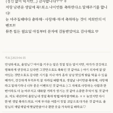
(정신 없이 먹지만,,,) 감사합니다ㅜㅜ ㅎ
저랑 남편운 생일에 꼭! 최소 나이만틈 축하한다소 말해주기를 합니
다!
눈 마주칠때마다 춛하해~ 사랑해~하며 축하하능 것이 저희만의 이
벤트!!!
뮤튼 힘든 월요일 아침부터 문자에 감동받았어요 감사해요 💛
지오 | 2023-06-15
안녕하세요, 올맘님♡ 아이를 키우는 일은 정말 힘든 일이지만, 아가가 건강하고
행복하게 성장하고 있다면 그것만으로도 축복인 것 같아요 :) 아기 의자에 잘 앉
아있는 것만으로도 감사한 시기를 지나 아가 혼자 냠냠 맛있게 밥을 먹을 수 있을
때까지, 건강하게 무럭무럭 잘 자라길 바랄게요. 생일날 나이만큼 축하해, 사랑해
라고 말하기라니 너무 좋은 이벤트인 것 같아요 :) 그 자체로 사랑하는 사람과 한
번이라도 더 눈 마주치고 대화할 거리가 생기는 것 같아 소중한 추억이 될 것 같아
요. 저도 내년부터 올맘님네 생일 축하 방법 따라할까봐요- ㅎㅎ 늦었지만 다시
한 번 생일 축하드려요. 이제 무더운 여름이 정말 코앞으로 다가온 것 같아요. 올
맘님의 매일매일에 햇살만큼이나 환한 웃음 가득하길 바라요♡