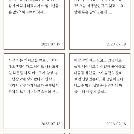
같이 케익사러갔다가ㅎ 엄마선물
죠! 오늘 제생일인것도 잊고 수요
은 없어? 하니ㅋㅋ 첫째...
일에 무슨 날이였는데......
2023. 07. 19
2023. 07. 19
사실 저는 케이크를 별로 안 좋아
제 생일인것도 모르고 있었네요~
해요생일이라고 케이크 사와도제
둘째 태어나고 정신없이 육아하고
일 작은걸 사도 케이크가 항상 남
다음달에 있을 아기 돌잔치 준비
고냉장고에 넣어놨다가 안 먹고
로 정신없었는데.. 내 생일이였다
버리기 일쑤라케이크가 골칫덩어
니... 뜻 밖의 생일축하 편지에 마
리처럼 느껴지더라구요저희 친...
음이 왜 이렇게 몽글...
2023. 07. 18
2023. 07. 18