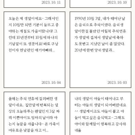
2023. 10. 11
2023. 10. 10
오늘은 제 생일이에요~ 그래서인
1990년 10월 3일, 내가 태어난 날
지 10월만 되면 기분이 들뜨고 좋
은 음력으로 추석이였다. 음력생
아하는 계절도 가을이랍니다! 그
일이란걸 몰랐던 어릴적 추석연휴
런데 10년전부터 10월에 하나의
가 생일에 겹쳐서 생일날에 축하
기념일이 또 생겼어요! 바로 구남
도 못받고 지났던 날이 좀 많았다.
친이자 현남편인 애기아빠와...
20년에 한번 양력생일과...
2023. 10. 04
2023. 10. 03
올해는 추석 연휴에 걸려버린 생
나의 생일이 아들이 태어나고 부
일이네요.. 집안일에 반복되는 일
터는 아들의 생일이 되어버렸네요
상의 오늘하루는 왠일인지 3살 짜
^^ 생일케이크도 아들이 불고 아
리 이쁜아이도 엄마의 날이라 아
들이 먹고싶은 음식먹고~ 그래도
는지 늦잠을 자줍니다~ 온 가족이
아이와 함께함이 행복하고 감사하
여유로운 낮잠을 자고 이...
네욤