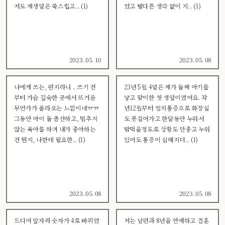
저도 제생일은 쑥스럽고... (1)
었고 별다른 생각 없이 지... (1)
2023. 05. 10
2023. 05. 08
나에게 쓰는, 편지라니 .. 쓰기 전
23년 5월 4일은 제가 둘째 아기를
부터 가슴 깊숙한 곳에서 뜨거운
낳고 맞이한 첫 생일이였어요. 작
무언가가 올라오는 느낌이네ㅠㅠ
년12월부터 엉치통증으로 화장실
그동안 아이 둘 출산하고, 멈추지
도 못걸어가고 한달동안 누워서
않는 육아를 하며 내가 좋아하는
밥먹을정도로 상황도 안좋고 누워
건 뭔지, 나한테 필요한... (1)
있어도 통증이 심해지더... (1)
2023. 05. 08
2023. 05. 08
드디어 앞자리 숫자가 4로 바뀌었
저는 남편과 8년을 연애하고 결혼