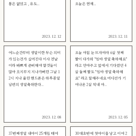
통은 없었고 , 유도...
오늘은 현재...
2023. 12. 12
2023. 12. 11
어느순간부터 생일이란 무슨 의미
오늘 아침 눈 뜨자마자 6살 첫째
가 있는건가 싶어진다 이사 전날
딸이 다가와 "엄마 생일 축하해요"
이라 바쁘게 준비해야 할것들이
라고 안아주고 옆에서 기다렸던 4
많아 흐지부지 지나가버린 그날 1
살 둘째 딸도 "엄마 생일 축하해
2시 지나 울린 핸드폰은 하루종일
요" 라고 말해주네요 어디선가 기
남편의 생일축하한다...
어나온 2살 막내 아...
2023. 12. 08
2023. 12. 05
37번째생일 내아이 25개월 태어
30대초반에 첫아이를 낳고 이어 2