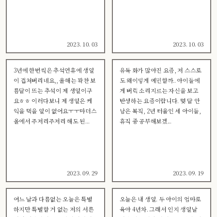
2023. 10. 03
2023. 10. 03
3년에 한번씩은 추석연휴에 생일
유독 화가 많아진 요즘, 저 스스로
이 겹쳐버리네요,, 올해는 꽉찬 보
도 왜이렇게 예민할까.. 아이들에
름달이 뜨는 추석이 제 생일이구
게 버럭 소리지르는 자신을 보고
요ㅎㅎ 이러다보니 제 생일은 케
반성하는 요즘이랍니다. 몇 달 안
익을 먹을 일이 없어요ㅜㅜ마더스
남은 복직, 2년 터울인 세 아이들,
올에서 주저리주저리 해도 된...
휴직 중 공부해보겠...
2023. 09. 29
2023. 09. 19
여느 날과 다름없는 오늘은 특별
오늘은 내 생일. 두 아이의 엄마로
하지만 특별할 거 없는 저의 서른
육아 4년차. 그래서 인지 생일날