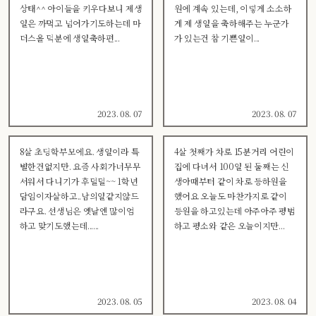
상태^^ 아이들을 키우다보니 제생
원에 계속 있는데, 이렇게 소소하
일은 까먹고 넘어가기도하는데 마
게 제 생일을 축하해주는 누군가
더스올 덕분에 생일축하편...
가 있는건 참 기쁜일이...
2023. 08. 07
2023. 08. 07
8살 초딩학부모에요. 생일이라 특
4살 첫째가 차로 15분거리 어린이
별한건없지만. 요즘 사회가너무무
집에 다녀서 100일 된 둘째는 신
서워서 다니기가 후덜덜~~ 1학년
생아때부터 같이 차로 등하원을
담임이자살하고..남의일같지않드
했어요 오늘도 마찬가지로 같이
라구요. 선생님은 옛날엔 많이엄
등원을 하고있는데 아주아주 평범
하고 맞기도했는데......
하고 평소와 같은 오늘이지만...
2023. 08. 05
2023. 08. 04