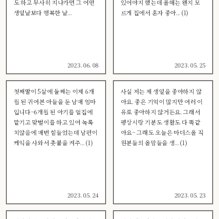
도 하고 무사히 지나가면 그 어떤
있어야지 했는데 올해는 왠지 모
생일날보다 행복한 날...
르게 집에서 혼자 좋아... (1)
2023. 06. 08
2023. 05. 25
첫째딸이 5살에 둘째는 이제 6개
사실 저는 제 생일을 좋아하지 않
월 된 귀여븐 아들을 둔 남매 엄마
아요. 좋은 기억이 많지만 여러 이
입니다~6개월 된 아기를 얼집에
유로 좋아하지 않거든요. 그래서
맡기고 맞벌이를 하고 있어 녹록
평상시랑 기분도 생활도 다 똑같
치않음에 매번 힘들었는데 남편이
아요~ 그래도 오늘은 마더스올 직
케익을 사와서 촛불을 켜주... (1)
원분들의 올맘들을 생... (1)
2023. 05. 24
2023. 05. 23