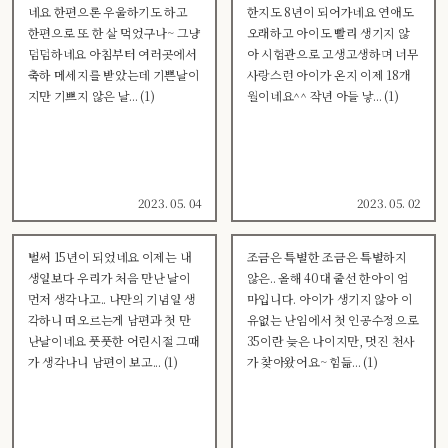
네요 한편으론 우울하기도 하고
한지도 8년이 되어가네요 연애도
한편으로 또 한 살 먹었구나~ 그냥
오래하고 아이도 빨리 생기지 않
덤덤하네요 아침부터 여러곳에서
아 시험관으로 고생고생하며 너무
축하 메세지를 받았는데 기쁜날이
사랑스런 아이가 온지 이제 18개
지만 기쁘지 않은 날... (1)
월이네요^^ 작년 아들 낳... (1)
2023. 05. 04
2023. 05. 02
벌써 15년이 되었네요 이제는 내
조금은 특별한 조금은 특별하지
생일보다 우리가 처음 만난 날이
않은.. 올해 40대 줄선 한아이 엄
먼저 생각나고.. 나만의 기념일 생
마입니다. 아이가 생기지 않아 이
각하니 떠오르는게 남편과 첫 만
유없는 난임에서 첫 인공수정으로
난날이네요 풋풋한 어린시절 그때
35이란 늦은 나이지만, 멋진 천사
가 생각나니 남편이 보고... (1)
가 찾아왔어요~ 힘듦... (1)