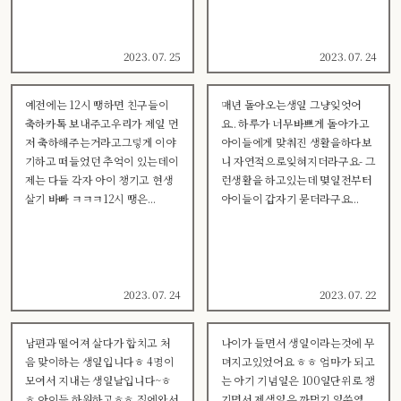
2023. 07. 25
2023. 07. 24
예전에는 12시 땡하면 친구들이
매년 돌아오는생일 그냥잊엇어
축하카톡 보내주고우리가 제일 먼
요.. 하루가 너무바쁘게 돌아가고
저 축하해주는거라고그렇게 이야
아이들에게 맞춰진 생활을하다보
기하고 떠들었던 추억이 있는데이
니 자연적으로잊혀지더라구요- 그
제는 다들 각자 아이 챙기고 현생
런생활을 하고있는데 몇일전부터
살기 바빠 ㅋㅋㅋ12시 땡은...
아이들이 갑자기 묻더라구요...
2023. 07. 24
2023. 07. 22
남편과 떨어져 살다가 합치고 처
나이가 들면서 생일이라는것에 무
음 맞이하는 생일입니다ㅎ 4명이
뎌지고있었어요 ㅎㅎ 엄마가 되고
모여서 지내는 생일날입니다~ㅎ
는 아기 기념일은 100일단위로 챙
ㅎ 아이들 하원하고ㅎㅎ 집에와서
기면서 제생일은 까먹기 일쑤였