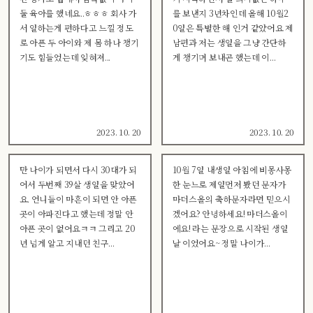
둘 육아를 했네요..ㅎㅎㅎ 회사 가
를 보낸지 3년차인데 올해 10월2
서 일하는게 편하다고 느낄 정도
0일은 특별한 해 인거 같았어요 제
로 아픈 두 아이와 제 몸 하나 챙기
남편과 저는 생일을 그냥 간단하
기도 힘들었는데 잊혀져...
게 챙기며 보내곤 했는데 이...
2023. 10. 20
2023. 10. 20
만 나이가 되면서 다시 30대가 되
10월 7일 내생일 아침에 비몽사몽
어서 두번째 39살 생일을 맞았어
한 눈느로 제일먼저 봤던 문자가
요. 언니들이 마흔이 되면 안 아픈
마더스올의 축하문자라면 믿으시
곳이 아파진다고 했는데 정말 안
겠어요? 안녕하세요! 마더스올이
아픈 곳이 없어요ㅋㅋ 그리고 20
에요! 라는 문장으로 시작된 생일
년 넘게 알고 지내던 친구...
날 이었어요~ 정말 나이가...