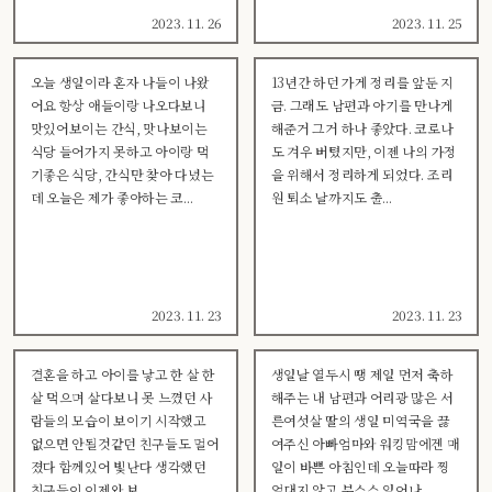
2023. 11. 26
2023. 11. 25
오늘 생일이라 혼자 나들이 나왔
13년간 하던 가게 정리를 앞둔 지
어요 항상 애들이랑 나오다보니
금. 그래도 남편과 아기를 만나게
맛있어보이는 간식, 맛나보이는
해준거 그거 하나 좋았다. 코로나
식당 들어가지 못하고 아이랑 먹
도 겨우 버텼지만, 이젠 나의 가정
기좋은 식당, 간식만 찾아 다녔는
을 위해서 정리하게 되었다. 조리
데 오늘은 제가 좋아하는 코...
원 퇴소 날까지도 출...
2023. 11. 23
2023. 11. 23
결혼을 하고 아이를 낳고 한 살 한
생일날 열두시 땡 제일 먼저 축하
살 먹으며 살다보니 못 느꼈던 사
해주는 내 남편과 어리광 많은 서
람들의 모습이 보이기 시작했고
른여섯살 딸의 생일 미역국을 끓
없으면 안될것같던 친구들도 멀어
여주신 아빠엄마와 워킹맘에겐 매
졌다 함께있어 빛난다 생각했던
일이 바쁜 아침인데 오늘따라 찡
친구들이 이제와 보...
얼대지 않고 부스스 일어나...