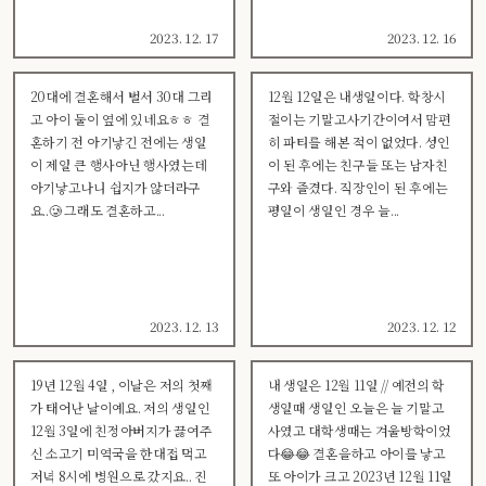
2023. 12. 17
2023. 12. 16
20대에 결혼해서 벌서 30대 그리
12월 12일은 내생일이다. 학창시
고 아이 둘이 옆에 있네요ㅎㅎ 결
절이는 기말고사기간이여서 맘편
혼하기 전 아기낳긴 전에는 생일
히 파티를 해본 적이 없었다. 성인
이 제일 큰 행사아닌 행사였는데
이 된 후에는 친구들 또는 남자친
아기낳고나니 쉽지가 않더라구
구와 즐겼다. 직장인이 된 후에는
요..🥲 그래도 결혼하고...
평일이 생일인 경우 늘...
2023. 12. 13
2023. 12. 12
19년 12월 4일 , 이날은 저의 첫째
내 생일은 12월 11일 // 예전의 학
가 태어난 날이예요. 저의 생일인
생일때 생일인 오늘은 늘 기말고
12월 3일에 친정아버지가 끓여주
사였고 대학생때는 겨울방학이었
신 소고기 미역국을 한대접 먹고
다😂😂 결혼을하고 아이를 낳고
저녁 8시에 병원으로 갔지요.. 진
또 아이가 크고 2023년 12월 11일