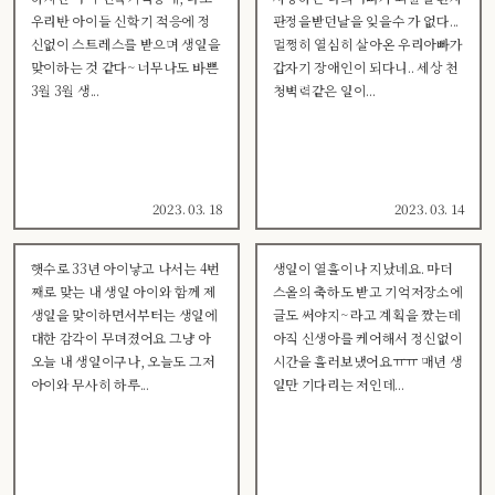
우리반 아이들 신학기 적응에 정
판정을받던날을 잊을수 가 없다...
신없이 스트레스를 받으며 생일을
멀쩡히 열심히 살아온 우리아빠가
맞이하는 것 같다~ 너무나도 바쁜
갑자기 장애인이 되다니.. 세상 천
3월 3월 생...
청벽력같은 일이...
2023. 03. 18
2023. 03. 14
햇수로 33년 아이낳고 나서는 4번
생일이 열흘이나 지났네요. 마더
째로 맞는 내 생일 아이와 함께 제
스올의 축하도 받고 기억저장소에
생일을 맞이하면서부터는 생일에
글도 써야지~ 라고 계획을 짰는데
대한 감각이 무뎌졌어요 그냥 아
아직 신생아를 케어해서 정신없이
오늘 내 생일이구나, 오늘도 그저
시간을 흘러보냈어요ㅠㅠ 매년 생
아이와 무사히 하루...
일만 기다리는 저인데...