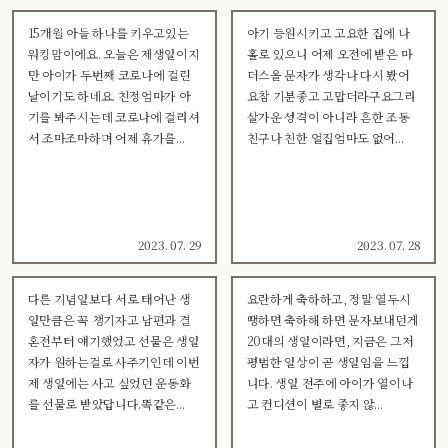
15개월 아들 하나를 키우고있는
아기 등원시키고 고요한 집에 나
워킹맘이에요. 오늘은 제생일이지
홀로 있으니 어제 오전에 받은 마
만 아이가 두번째 코로나에 걸린
더스올 문자가 생각나 다시 봤어
날이기도 하네요. 친정엄마가 아
요참 기분좋고 고맙더라구요그리
기를 봐주시는데 코로나에 걸리셔
살가운 성격이 아니라 흔한 조동
서 조마조마하며 어제 휴가를...
친구나 친한 얼집엄마도 없어...
2023. 07. 29
2023. 07. 28
다른 기념일보다 서로 태어난 생
요란하게 축하하고, 정말 열두시
일만큼은 꼭 챙기자고 남편과 결
땡하면 축하해 하면 문자보내던게
혼전부터 얘기했었고 선물은 생일
20대의 생일이라면, 지금은 그저
자가 원하는걸로 사주기인데 이번
평범한 일상이 곧 생일임을 느낍
제 생일에는 사고 싶었던 운동화
니다. 생일 전주에 아이가 열이나
를 선물로 받았답니다.똑같은...
고 컨디션이 별로 좋지 않...