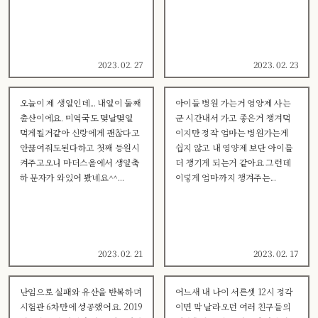
2023. 02. 27
2023. 02. 23
오늘이 제 생일인데... 내일이 둘째
아이들 병원 가는거 영양제 사는
출산이에요. 미역국도 몇날몇일
군 시간내서 가고 좋은거 챙겨먹
먹게될거같아 신랑에게 괜찮다고
이지만 정작 엄마는 병원가는게
안끓여줘도된다하고 첫째 등원시
쉽지 않고 내 영양제 보단 아이를
켜주고오니 마더스올에서 생일축
더 챙기게 되는거 같아요 그런데
하 문자가 와있어 봤네요^^...
이렇게 엄마까지 챙겨주는...
2023. 02. 21
2023. 02. 17
난임으로 실패와 유산을 반복하며
어느새 내 나이 서른셋 12시 정각
시험관 6차만에 성공했어요. 2019
이면 막 날라오던 여러 친구들의