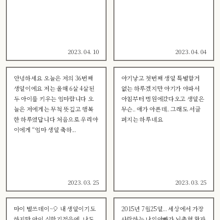
2023. 04. 10
2023. 04. 04
안녕하세요 오늘은 저의 36번째
아기낳고 첫번째 생일 특별할거
생일이에요 저는 올해 6살 4살된
없는 하루겠지만 아기가 아파서
두 아이를 키우는 엄마랍니다 오
아침부터 병원에갔다오고 생일은
늘은 저에게는 무척 뜻깊고 행복
무슨.. 애가 아픈데.. 그래도 서글
한 하루였답니다 처음으로 우리아
퍼지는 하루네요
이에게 “엄마 생일 축하...
2023. 03. 25
2023. 03. 25
마이 벌쓰데이~🎈 내 생일이기도
2015년 7월25일... 세상에서 가장
하지만 아이 신학기적응에, 나도
사랑하는 나의아빠가 뇌출혈 환자