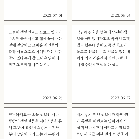
2023. 07. 01
2023. 06. 26
오늘이 생일인지도 모르고 있다가
작년에 결혼을 했는데 남편이 생
유치원 등원시키고 집에 돌아가는
일을 까먹었더라고요 바빠서 그랬
길에 알았어요 고마운 지인들의
겠지 했는데 올해도 똑같네요 카
축하 카톡으로요 기억해주는 사람
톡으로 선물하기로 선물을 줬는데
들이 있다는게 참 고마운 일이더
이게 왜 서러운건지 저만 그런건
라구요 우리집 사람들은...
지 알수없지만 행복한 생...
2023. 06. 26
2023. 06. 17
안녕하세요^^ 오늘 생일인 저는
애기 낳기 전엔 생일이라 하면 뭔
뜻밖의 생일선물을 마더스올을 통
가 특별한 이벤트는 있어야지 사
해 또 받게 되었네요 :) 저는 작년
실 작년까지만 하더라도 가정보육
부터 생일이 다가오는 게 두렵기
하면서 나를 위한 뭔가 큰 선물이