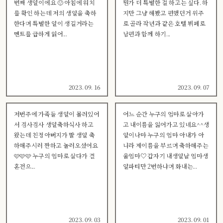
번째 생일이에요 🙂 아침에 워치
뭔가 더 특별한 걸 하고는 싶다. 하
를 확인 하는데 저의 생일을 축하
지만 그냥 해봤고 편했던거 위주
한다며 특별한 일이 생길거라는
로 골라 작년과 같은 호텔 뷔페로
멘트를 급하게 읽어...
남편과 함께 하기...
2023. 09. 16
2023. 09. 07
저번주에 가족들 생일이 몰려있어
어느 순간 누구의 엄마로 살아가
서 겸사겸사 생일축하식사 하고
고 내이름을 잃어가고 있네요^^생
왔는데 친정아버지가 딸 생일 축
일이나마 누구의 엄마 아내가 아
하해주시러 짠하고 놀러오셨어요
니라 제이름을 부르며 축하해주는
🩷🩷🩷 누구의 엄마로 살다가 결
울엄마♡ 갑자기 내생일날 엄마생
혼전으...
일파티만 2번하냐며 화내는...
2023. 09. 03
2023. 09. 01