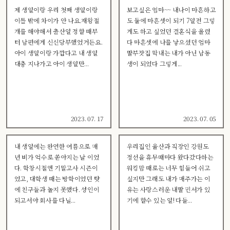
제 생일이랑 우리 첫째 생일이랑
보고싶은 엄마~~ 내나이 마흔하고
이틀 밖에 차이가 안 나요.재왕절
도 둘에 마흔셋이 되기 7일전 그렇
개를 해야해서 출산일 정할 때부
게도 하고 싶었던 결혼식을 올렸
터 남편에게 신신당부했었거든요.
다 마흔셋에 나를 낳으셨던 엄마
아이 생일이랑 가깝다고 내 생일
딸부잣집 막내는 내가 아닌 남동
대충 지나가고 아이 생일만...
생이 되었다 그렇게...
2023. 07. 17
2023. 07. 05
내 생일에는 완연한 여름으로 매
우리집인 울산과 직장인 강원도
년 비가 억수로 쏟아지는 날 이었
정선을 휴무때마다 왔다갔다하는
다. 학창시절엔 기말고사 시즌이
워킹맘 때로는 너무 힘들어 쉬고
었고, 대학생 때는 방학이었던 탓
싶지만 그래도 내가 매주가는 이
에 친구들과 놀지 못했다. 성인이
유는 사랑스러운 내딸 민서가 있
되고서야 회사를 다닐...
기에 할수 있는 일! 다들...