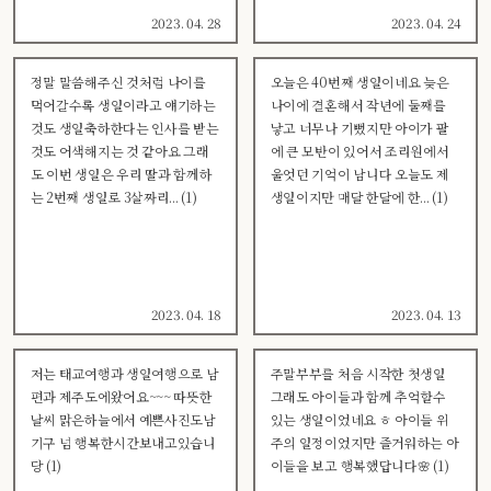
2023. 04. 28
2023. 04. 24
정말 말씀해주신 것처럼 나이를
오늘은 40번째 생일이네요 늦은
먹어갈수록 생일이라고 얘기하는
나이에 결혼해서 작년에 둘째를
것도 생일축하한다는 인사를 받는
낳고 너무나 기뻤지만 아이가 팔
것도 어색해지는 것 같아요 그래
에 큰 모반이 있어서 조리원에서
도 이번 생일은 우리 딸과 함께하
울엇던 기억이 남니다 오늘도 제
는 2번째 생일로 3살짜리... (1)
생일이지만 매달 한달에 한... (1)
2023. 04. 18
2023. 04. 13
저는 태교여행과 생일여행으로 남
주말부부를 처음 시작한 첫생일
편과 제주도에왔어요~~~ 따뜻한
그래도 아이들과 함께 추억할수
날씨 맑은하늘에서 예쁜사진도남
있는 생일이었네요 ㅎ 아이들 위
기구 넘 행복한시간보내고있습니
주의 일정이었지만 즐거워하는 아
당 (1)
이들을 보고 행복했답니다🌸 (1)