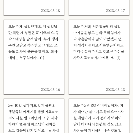
2023. 05. 18
2023. 05. 17
오늘은 제 생일인데요. 제 생일날
오늘은 저의 서른일곱번째 생일
만 되면 제 남편은 꼭 아프네요. 등
아이들을 낳고는 와 우리엄마가
짝스매싱을 날려 말어.. 누가 챙겨
나 낳은날이다 많이 아팠겠다 먼
주면 고맙고 쑥스럽고 그래요. 오
저 생각이들어요 서른일곱이여도
늘도 회사에 출근을 했어요. 회사
미역국 끓여주시고 갖고싶은 선물
에서는 누구엄마가... (1)
사주시고ㅎㅎ 엄마에겐 아... (1)
2023. 05. 16
2023. 05. 13
5월 10일 생각지도 않게 올맘의
오늘은 5월 8일 어버이날이자.. 제
생일축하 메세지를 받았어요ㅎㅎ
가 태어난 날이기도 하네요~^^ 사
저도 사실 별의미없이 그냥..지나
실 애엄마가 되기 전까지 어버이
가야지 했는데 지오님의 편지를
날에 태어나서 불편한 점도 있고
보고 감동먹었지 뭐에요ㅠㅠ 사실
사람들이 기억하기 쉬운 것도 있