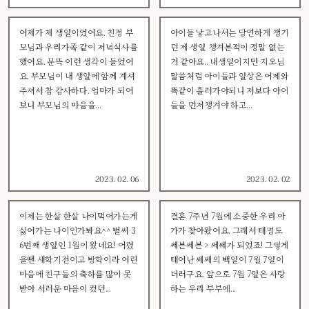
어제가 제 생일이었어요. 친정 부
아이들 낳고나서는 당연하게 챙기
모님과 우리가족 같이 저녁식사를
던 제 생일 챙겨본적이 정말 없는
했어요. 문뜩 이런 생각이 들었어
거 같아요.. 내생일이지만 지오님
요. 부모님이 내 생일에 함께 계셔
말씀처럼 아이들과 일상은 어제와
주셔서 참 감사하다. 엄마가 되어
똑같이 흘러가야되니 저보다 아이
보니 부모님의 마음을...
들을 먼저챙겨야 하고...
2023. 02. 06
2023. 02. 02
이제는 한살 한살 나이먹어가는게
결혼 7주년 7월에 소중한 우리 아
싫어가는 나이인가봐요^^ 벌써 3
가가 찾아왔어요. 그래서 태명도
6번째 생일인 1월이 왔네요! 어렸
쎄븐쎄븐 > 쎄쎄가 되었죠! 그렇게
을땐 새학기전이고 방학이라 어린
태어난 쎄쎄의 백일이 7월 7일이
마음에 친구들의 축하를 많이 못
더러구요. 앞으로 7월 7일은 사랑
받아 서러운 마음이 컸던...
하는 우리 부부에...