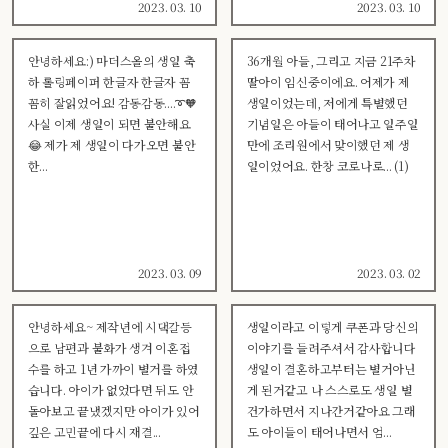
2023. 03. 10
2023. 03. 10
안녕하세요:) 마더스올의 생일 축
36개월 아들, 그리고 지금 21주차
하 롤링페이퍼 한글자 한글자 꼼
딸아이 임신중이에요. 어제가 제
꼼히 잘읽었어요! 감동감동....➰🧡
생일이었는데, 저에게 특별했던
사실 이제 생일이 되면 불안해요
기념일은 아들이 태어나고 일주일
😂 제가 제 생일이 다가오면 불안
만에 조리원에서 맞이했던 제 생
한...
일이었어요. 한창 코로나로... (1)
2023. 03. 09
2023. 03. 02
안녕하세요~ 제작년에 시댁갈등
생일이라고 이렇게 쿠폰과 당신의
으로 남편과 불화가 생겨 이혼접
이야기를 들려주셔서 감사합니다
수를 하고 1년 가까이 별거를 하였
생일이 결혼하고부터는 별거아닌
습니다. 아이가 없었다면 뒤도 안
게 된거같고 나 스스로도 생일 별
돌아보고 끝냈겠지만 아이가 있어
건가하면서 지나간거같아요 그래
깊은 고민끝에 다시 재결...
도 아이들이 태어나면서 엄...