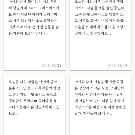
아이와 함께 맞이하는 저의 두번
오늘은 저의 서른 다섯번째 생일
째 생일이네요ㅎㅎ 크리스마스이
이에요. 지금 둘째를 임신 중인데,
브 부터 아팠던 아이가 크리스마
32주 쯤에 교통사고를 당했어요.
스 이후 입원해서 오늘 퇴원하게
그 이후로 조산기가 있어서 응급
되었어요! 아주 큰 생일 선물을 받
수술을 하네마네… 참 마음 고생도
은 기분이네요^^ 언제나...
많이 하고 힘들었어요....
2023. 12. 30
2023. 12. 19
오늘은 나의 생일🎂 아이와 즐거
아이와 함께 아침을 맞이한 똑같
운추억도 만들고 가족과함께 맛있
은 일상이 시작된 오늘. 오랜만에
고 분위기있는 밥도먹고 즐겁고
아이와 남편과 여행을 가는 날인
행복한 하루였다❤️ 그러다 문득
데 아침부터 눈이 너무 많이 와서
마더스올에서 온 생일축하편지를
걱정스러운 마음으로 여행길에 올
보고...
랐다. 지인들이 보내 온...