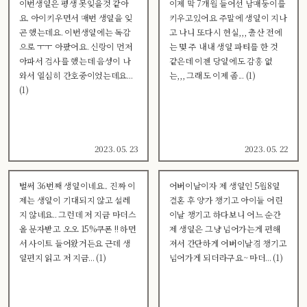
이번생일은 평생 못잊을것 같아
이제 막 7개월 들어선 남매둥이를
요. 아이키우면서 매번 생일을 잊
키우고있어요 주말에 생일이 지나
곤 했는데요. 이번생일에는 독감
고 나니 또다시 현실,,, 출산 전에
으로 ㅜㅜ 아팠어요. 신랑이 먼저
는 몇 주 내내 생일 파티를 한 것
아파서 검사를 했는데 음성이 나
같은데 이젠 당일에도 감흥 없
와서 열심히 간호중이었는데요...
는,,, 그래도 이제 좀... (1)
(1)
2023. 05. 23
2023. 05. 22
벌써 36번째 생일이네요.. 진짜 이
어버이날이자 제 생일인 5월8일
제는 생일이 기대되지 않고 설레
결혼 후 양가 챙기고 아이들 어린
지 않네요.. 그런데 저 지금 마더스
이날 챙기고 하다보니 어느 순간
올 문자받고 오오 15%쿠폰 !! 하면
제 생일은 그냥 넘어가는게 편해
서 사이트 들어왔거든요 근데 생
져서 간단하게 어버이날겸 챙기고
일편지 읽고 저 지금... (1)
넘어가게 되더라구요~ 마더... (1)