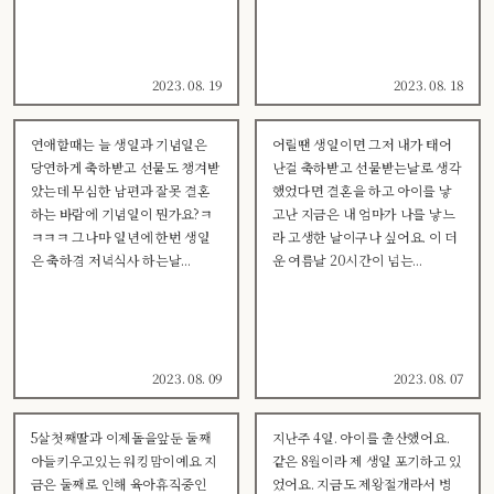
2023. 08. 19
2023. 08. 18
연애할때는 늘 생일과 기념일은
어릴땐 생일이면 그저 내가 태어
당연하게 축하받고 선물도 챙겨받
난걸 축하받고 선물받는날로 생각
았는데 무심한 남편과 잘못 결혼
했었다면 결혼을 하고 아이를 낳
하는 바람에 기념일이 뭔가요?ㅋ
고난 지금은 내 엄마가 나를 낳느
ㅋㅋㅋ 그나마 일년에 한번 생일
라 고생한 날이구나 싶어요. 이 더
은 축하겸 저녁식사 하는날...
운 여름날 20시간이 넘는...
2023. 08. 09
2023. 08. 07
5살첫째딸과 이제돌을앞둔 둘째
지난주 4일. 아이를 출산했어요.
아들키우고있는 워킹맘이예요 지
같은 8월이라 제 생일 포기하고 있
금은 둘째로 인해 육아휴직중인
었어요. 지금도 제왕절개라서 병