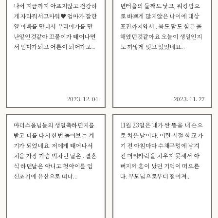
나서 지금까지 아프지않고 건강하
년터울의 둘째도 낳고, 워킹맘으
게 자라줘서고마워♥ 엄마가 잘한
로 바쁘게 많지않은 나이에 대상
일 아빠를 만나서 우리아가를 만
포진까지와서.. 몸도 맘도 힘든 올
난일인것같아 꼬물이가 태어나면
해였던것같아요 오늘이 생일인지
서 엄마가되고 어른이 되어가고...
도 까맣게 잊고 있었네요...
2023. 12. 04
2023. 11. 27
마더스올님들의 생일축하편지를
11월 23일은 내가 싼 똥을 내 손으
받고 나를 다시 한번 돌아보는 계
로 치운 날이다. 어린 시절 학교 가
기가 되었네요. 저에게 태어나서
기 전 아침마다 수채구멍에 남겨
처음 가장 가슴 벅차던 날은.. 결혼
진 머리카락을 치우지 못해서 아
식 하던날은 아니고 첫아이를 임
버지께 혼이 났던 기억이 떠오른
신초기에 유산으로 떠나...
다. 부모님으로부터 떨어져...