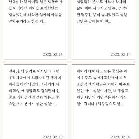
년 3월 13일 마지막 남은 냉동배아
생일축하 문자도 어느새 각자의
를 이식하며 아이를 포기할만큼
삶이 바빠 사라지고 없는.. 생일이
힘들었는데 나약한 엄마의 마음을
면 몇주전 부터 들떠있었고 생일
알아주기라도 한듯 처...
당일은 낮에는 이 친...
2023. 02. 16
2023. 02. 14
전세,월세 빌라로 이사만 다니던
아이가 태어나고 모든 중심은 아
우리가족에게 보금자리긴 생기며
이 위주로 돌아가고있어서 제 무
이사를 하게되었다. 그시기가 나
조건적인 기념일은 아이와 마주보
의 35번째 생일과도 겹치면서 선
았던 아이 생일이지만, 내 생일도
물로 집이생긴것 같아 기분도 좋
아닌 나만의 기념일은 회사 입사
으면서 기분이 이상한 생일이...
일이랍니다:) 워킹맘으로 일...
2023. 02. 13
2023. 02. 09