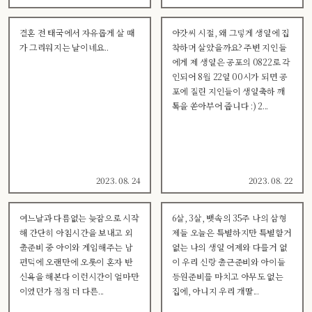
결혼 전 태국에서 자유롭게 살 때
아갓씨 시절, 왜 그렇게 생일에 집
가 그리워지는 날이네요..
착하며 살았을까요? 주변 지인들
에게 제 생일은 공포의 0822로 각
인되어 8월 22일 00시가 되면 공
포에 질린 지인들이 생일축하 깨
톡을 쏟아부어 줍니다 :) 2...
2023. 08. 24
2023. 08. 22
여느날과 다름없는 늦잠으로 시작
6살, 3살, 뱃속의 35주 나의 삼형
해 간단히 아침시간을 보내고 외
제들 오늘은 특별하지만 특별할거
출준비 중 아이와 게임해주는 남
없는 나의 생일 어제와 다를거 없
편덕에 오랜만에 오롯이 혼자 반
이 우리 신랑 출근준비와 아이들
신욕을 해본다 이런시간이 얼마만
등원준비를 마치고 아무도 없는
이였던가 점점 더 다른...
집에, 아니지 우리 개딸...