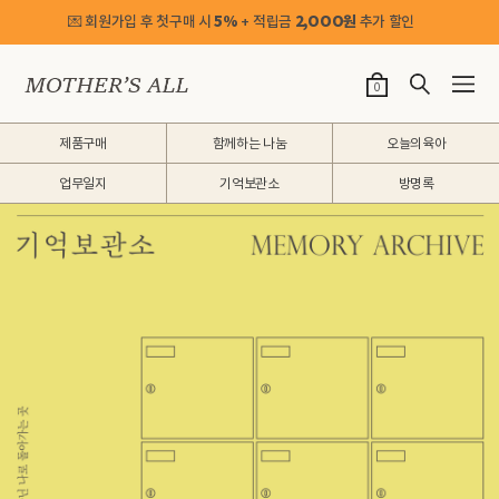
💌 회원가입 후 첫구매 시
5%
+ 적립금
2,OOO원
추가 할인
0
제품구매
함께하는 나눔
오늘의육아
업무일지
기억보관소
방명록