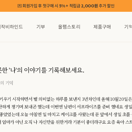
💌 회원가입 후 첫구매 시
5%
+ 적립금
2,OOO원
추가 할인
제작비하인드
기부
올팸스토리
제품구매
기
오롯한 '나'의 이야기를 기록해보세요.
님의 기억
기들 키우기 시작하면서 별 의미없는 하루를 보낸지 3년차인데 올해 10월20일
단하게 챙기며 보내곤 했는데 이번엔 남편이 서프라이즈를 준비 했네요 생일
 좋았었는데 오늘 아침엔 일 마치고 케이크를 사왔는데 문 앞에서 생일 초
 엄마가 아닌 오직 나 자신만을 위한거라 기분이 좋더라구요 요즘 육아 