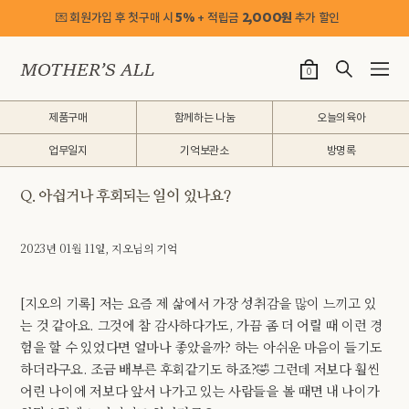
💌 회원가입 후 첫구매 시
5%
+ 적립금
2,OOO원
추가 할인
0
제품구매
함께하는 나눔
오늘의육아
업무일지
기억보관소
방명록
Q. 아쉽거나 후회되는 일이 있나요?
2023년 01월 11일, 지오님의 기억
[지오의 기록] 저는 요즘 제 삶에서 가장 성취감을 많이 느끼고 있
는 것 같아요. 그것에 참 감사하다가도, 가끔 좀 더 어릴 때 이런 경
험을 할 수 있었다면 얼마나 좋았을까? 하는 아쉬운 마음이 들기도
하더라구요. 조금 배부른 후회같기도 하죠?🤣 그런데 저보다 훨씬
어린 나이에 저보다 앞서 나가고 있는 사람들을 볼 때면 내 나이가