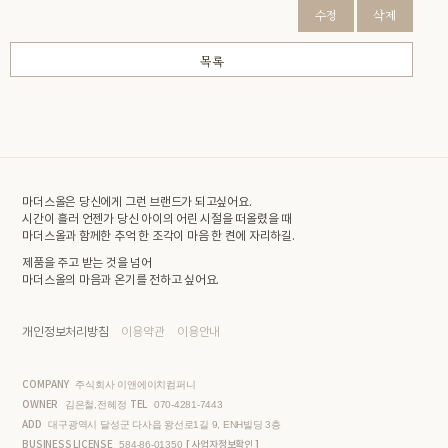
수정
삭제
목록
마더스올은 당신에게 그런 브랜드가 되고싶어요.
시간이 흘러 언젠가 당신 아이의 어린 시절을 떠올렸을 때
마더스올과 함께한 추억 한 조각이 마음 한 켠에 자리하길.
제품을 주고 받는 것을 넘어
마더스올의 마음과 온기를 전하고 싶어요.
개인정보처리방침
이용약관
이용안내
COMPANY
주식회사 이앤에이치컴퍼니
OWNER
TEL
김은철,전혜정
070-4281-7443
ADD
대구광역시 달성군 다사읍 왕선로1길 9, ENH빌딩 3층
BUSINESS LICENSE
[ 사업자정보확인 ]
584-86-01350