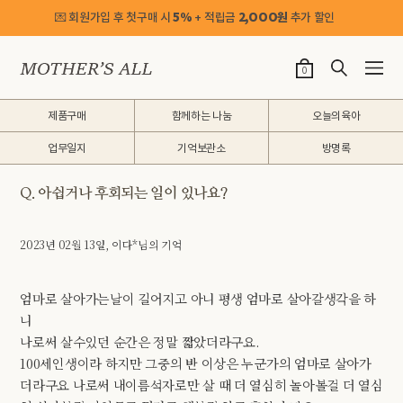
💌 회원가입 후 첫구매 시
5%
+ 적립금
2,OOO원
추가 할인
0
제품구매
함께하는 나눔
오늘의육아
업무일지
기억보관소
방명록
Q. 아쉽거나 후회되는 일이 있나요?
2023년 02월 13일, 이다*님의 기억
엄마로 살아가는날이 길어지고 아니 평생 엄마로 살아갈생각을 하
니
나로써 살수있던 순간은 정말 짧았더라구요.
100세인생이라 하지만 그중의 반 이상은 누군가의 엄마로 살아가
더라구요 나로써 내이름석자로만 살 때 더 열심히 놀아볼걸 더 열심