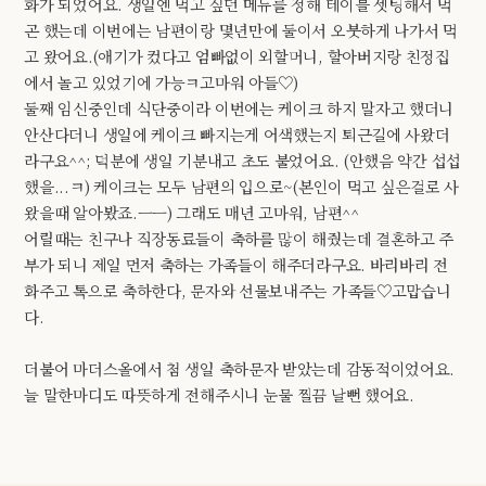
화가 되었어요. 생일엔 먹고 싶던 메뉴를 정해 테이블 셋팅해서 먹
곤 했는데 이번에는 남편이랑 몇년만에 둘이서 오붓하게 나가서 먹
고 왔어요.(애기가 컸다고 엄빠없이 외할머니, 할아버지랑 친정집
에서 놀고 있었기에 가능ㅋ고마워 아들♡)
둘째 임신중인데 식단중이라 이번에는 케이크 하지 말자고 했더니
안산다더니 생일에 케이크 빠지는게 어색했는지 퇴근길에 사왔더
라구요^^; 덕분에 생일 기분내고 초도 불었어요. (안했음 약간 섭섭
했을...ㅋ) 케이크는 모두 남편의 입으로~(본인이 먹고 싶은걸로 사
왔을때 알아봤죠.ㅡㅡ) 그래도 매년 고마워, 남편^^
어릴때는 친구나 직장동료들이 축하를 많이 해줬는데 결혼하고 주
부가 되니 제일 먼저 축하는 가족들이 해주더라구요. 바리바리 전
화주고 톡으로 축하한다, 문자와 선물보내주는 가족들♡고맙습니
다.
더불어 마더스올에서 첨 생일 축하문자 받았는데 감동적이었어요.
늘 말한마디도 따뜻하게 전해주시니 눈물 찔끔 날뻔 했어요.