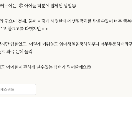
보이는..🤭 아이들 덕분에 알게된 생일😊
와 귀요미 첫째, 둘째 이렇게 세명한테서 생일축하를 받을수있어 너무 행복
르고 불끄고를 다햇지만ㅠㅠ
쁘지만 힘들었고..이렇게 키워놓고 엄마생일을축하해주니 너무뿌듯하더라
 와 주는데 울컥 ...
이고 아이들이 편하게 쉴수있는 쉼터가 되어줄께요😊