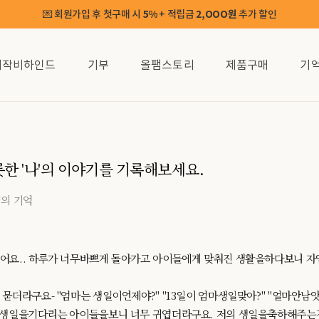
💌 회원가입 후 첫구매 시
5%
+ 적립금
2,OOO원
추가 할인
제작비하인드
기부
올팸스토리
제품구매
기
오롯한 '나'의 이야기를 기록해보세요.
님의 기억
어요.. 하루가 너무바쁘게 돌아가고 아이들에게 맞춰진 생활을하다보니 
묻더라구요- "엄마는 생일이언제야?" "13일이 엄마생일맞아?" "얼마안남
제생일을기다리는 아이들을보니 너무 귀엽더라구요. 저의 생일을축하해주는