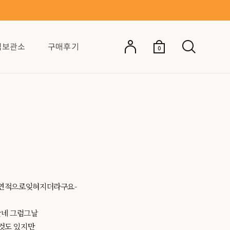
억보관소
구매후기
0
자연적으로잊혀지더라구요-
앗네 그럼그날
것도 있지만