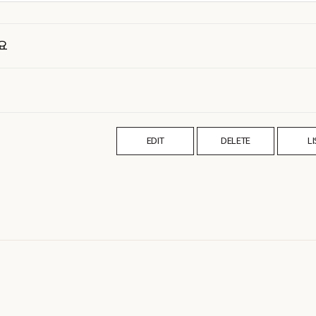
요
EDIT
DELETE
LI