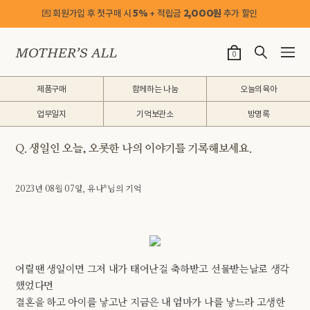
💌 회원가입 후 첫구매 시
5%
+ 적립금
2,OOO원
추가 할인
0
제품구매
함께하는 나눔
오늘의육아
업무일지
기억보관소
방명록
Q. 생일인 오늘, 오롯한 나의 이야기를 기록해보세요.
2023년 08월 07일, 유나*님의 기억
어릴땐 생일이면 그저 내가 태어난걸 축하받고 선물받는날로 생각
했었다면
결혼을 하고 아이를 낳고난 지금은 내 엄마가 나를 낳느라 고생한