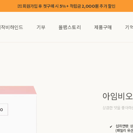
💌 회원가입 후 첫구매 시
+ 적립금
추가 할인
5%
2,OOO원
제작비하인드
기부
올팸스토리
제품구매
기
아임비오유
상큼한 맛을 좋아하는
섭취연령: 
(패밀리 유산