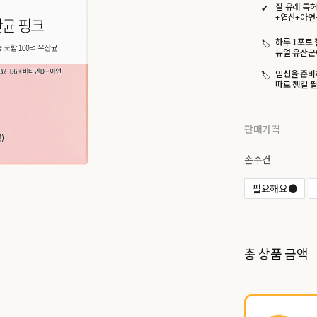
질 유래 특허
+엽산+아연
하루 1포로 
듀얼 유산균
임신을 준비
따로 챙길 필
판매가격
손수건
필요해요●
총 상품 금액