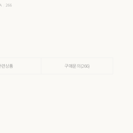
A
266
/
관련상품
구매문의(266)