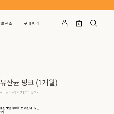
억보관소
구매후기
0
산균 핑크 (1개월)
 어린이~성인 (패밀리 유산균)
상큼한 맛을 좋아하는 어린이~성인
균)