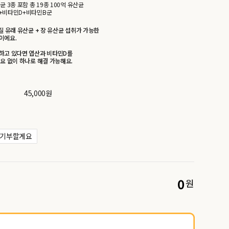
균 3종 포함 총 19종 100억 유산균
+비타민D+비타민B군
질 유래 유산균 + 장 유산균 섭취가 가능한
이에요.
하고 있다면 엽산과 비타민D를
요 없이 하나로 해결 가능해요.
45,000원
기부할게요
0
원