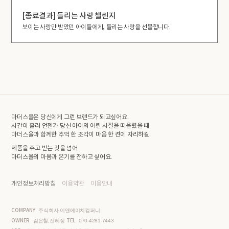
[종료결과] 들리는 사랑 챌린지
보이는 사랑만 받았던 아이들에게, 들리는 사랑을 선물합니다.
마더스올은 당신에게 그런 브랜드가 되고싶어요.
시간이 흘러 언젠가 당신 아이의 어린 시절을 떠올렸을 때
마더스올과 함께한 추억 한 조각이 마음 한 켠에 자리하길.
제품을 주고 받는 것을 넘어
마더스올의 마음과 온기를 전하고 싶어요.
개인정보처리방침
이용약관
이용안내
COMPANY
주식회사 이앤에이치컴퍼니
OWNER
TEL
김은철,전혜정
070-4281-7443