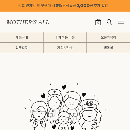
💌 회원가입 후 첫구매 시
5%
+ 적립금
2,OOO원
추가 할인
0
제품구매
함께하는 나눔
오늘의육아
업무일지
기억보관소
방명록