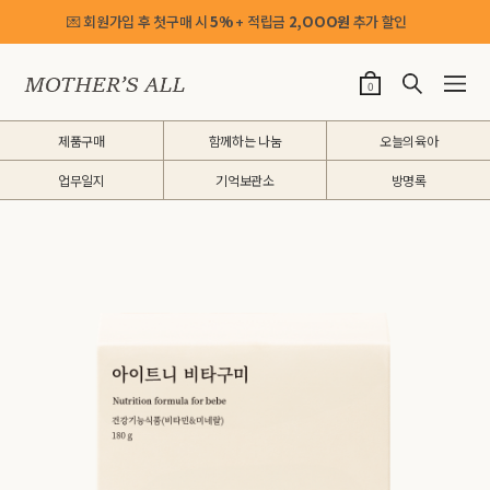
💌 회원가입 후 첫구매 시
5%
+ 적립금
2,OOO원
추가 할인
0
제품구매
함께하는 나눔
오늘의육아
업무일지
기억보관소
방명록