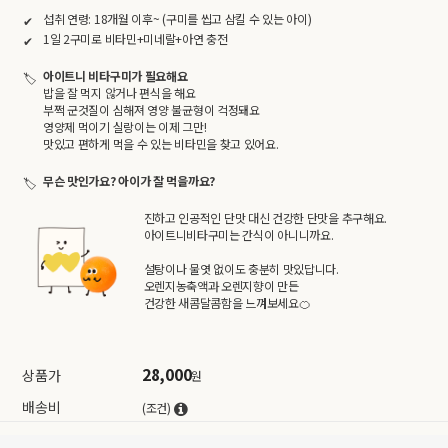
섭취 연령: 18개월 이후~ (구미를 씹고 삼킬 수 있는 아이)
1일 2구미로 비타민+미네랄+아연 충전
아이트니 비타구미가 필요해요
밥을 잘 먹지 않거나 편식을 해요
부쩍 군것질이 심해져 영양 불균형이 걱정돼요
영양제 먹이기 실랑이는 이제 그만!
맛있고 편하게 먹을 수 있는 비타민을 찾고 있어요.
무슨 맛인가요? 아이가 잘 먹을까요?
진하고 인공적인 단맛 대신 건강한 단맛을 추구해요.
아이트니비타구미는 간식이 아니니까요.
설탕이나 물엿 없이도 충분히 맛있답니다.
오렌지농축액과 오렌지향이 만든
건강한 새콤달콤함을 느껴보세요🍊
28,000
상품가
원
배송비
(조건)