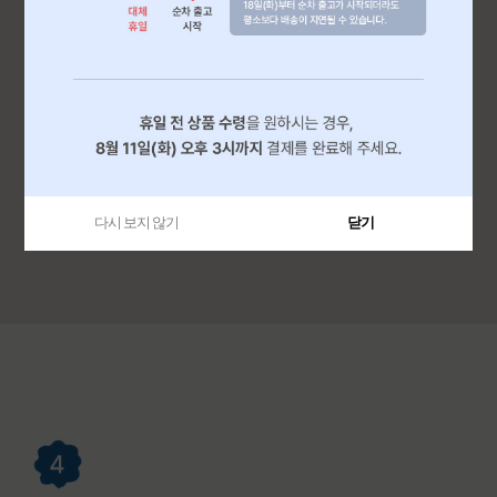
다시 보지 않기
닫기