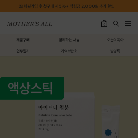
💌 회원가입 후 첫구매 시
5%
+ 적립금
2,OOO원
추가 할인
0
제품구매
함께하는 나눔
오늘의육아
업무일지
기억보관소
방명록