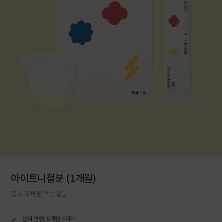
아이트니철분 (1개월)
흡수가 빠른 액상 철분
섭취 연령: 6개월 이후~