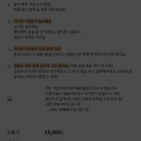
흡수 빠른 액상 스틱 철분
계량 없이 편하게, 하루 1포 맛있게
아이트니철분이 필요해요
고기를 싫어해요
깨작깨작 밥을 잘 안 먹어요 / 편식왕 / 밥태기
철분이 부족한 아이들
아이의 식사량이 적은 편인가요?
종합비타민+미네랄+칼슘 [아이트니밸런스]와 함께 먹어주시면 더욱 좋아요.
철분은 단독 공복 섭취가 가장 좋아요.
(아침 공복 혹은 자기 전 공복)
칼슘이나 아연이 함유된 영양제와는 2-3시간 텀을 두고 섭취해주세요. (아임비오
유산균, 아이트니밸런스 포함)
저는 액상이라 다른 제품들보다 조금 무겁습니다.
그렇다보니 배송과정에서 여기저기 흔들리고 치여
패키지가 살짝 찌그러진 상태로 도착할 수도 있는 점
너른 양해 부탁드립니다.
...그래도 예뻐해 주실거죠?🥹
19,000
상품가
원