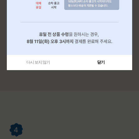
다시 보지 않기
닫기