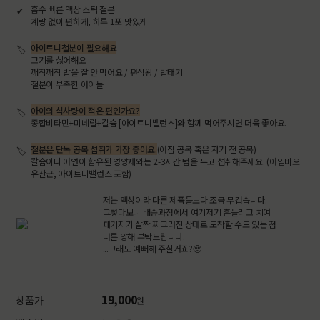
흡수 빠른 액상 스틱 철분
계량 없이 편하게, 하루 1포 맛있게
아이트니철분이 필요해요
고기를 싫어해요
깨작깨작 밥을 잘 안 먹어요 / 편식왕 / 밥태기
철분이 부족한 아이들
아이의 식사량이 적은 편인가요?
종합비타민+미네랄+칼슘 [아이트니밸런스]와 함께 먹어주시면 더욱 좋아요.
철분은 단독 공복 섭취가 가장 좋아요.
(아침 공복 혹은 자기 전 공복)
칼슘이나 아연이 함유된 영양제와는 2-3시간 텀을 두고 섭취해주세요. (아임비오
유산균, 아이트니밸런스 포함)
저는 액상이라 다른 제품들보다 조금 무겁습니다.
그렇다보니 배송과정에서 여기저기 흔들리고 치여
패키지가 살짝 찌그러진 상태로 도착할 수도 있는 점
너른 양해 부탁드립니다.
...그래도 예뻐해 주실거죠?🥹
19,000
상품가
원