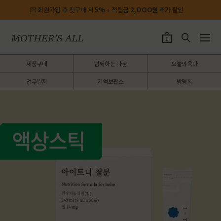
💌 회원가입 후 첫구매 시
5%
+ 적립금
2,OOO원
추가 할인
0
제품구매
함께하는 나눔
오늘의육아
업무일지
기억보관소
방명록