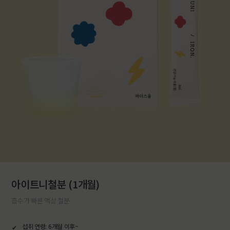
아이트니철분 (1개월)
흡수가 빠른 액상 철분
섭취 연령: 6개월 이후~