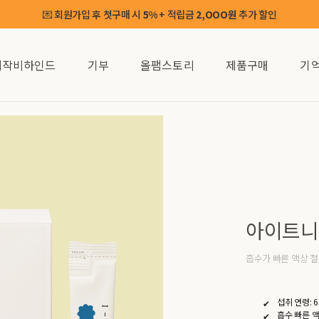
💌 회원가입 후 첫구매 시
+ 적립금
추가 할인
5%
2,OOO원
제작비하인드
기부
올팸스토리
제품구매
기
아이트니철
흡수가 빠른 액상 
섭취 연령: 
흡수 빠른 