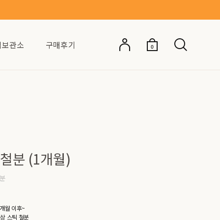
억보관소
구매후기
0
분 (1개월)
철분
6개월 이후~
액상 스틱 철분