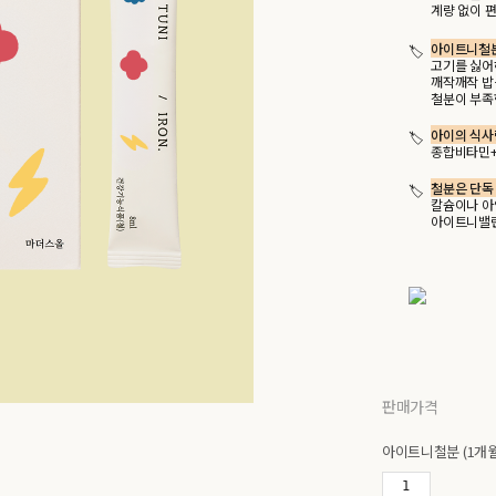
계량 없이 편
아이트니철
고기를 싫어
깨작깨작 밥을
철분이 부족
아이의 식사
종합비타민+
철분은 단독
칼슘이나 아
아이트니밸런
판매가격
아이트니철분 (1개월