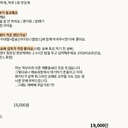
하게, 하루 1포 맛있게
분이 필요해요
해요
 잘 안 먹어요 / 편식왕 / 밥태기
한 아이들
량이 적은 편인가요?
미네랄+칼슘 [아이트니밸런스]와 함께 먹어주시면 더욱 좋아요.
 공복 섭취가 가장 좋아요.
(아침 공복 혹은 자기 전 공복)
연이 함유된 영양제와는 2-3시간 텀을 두고 섭취해주세요. (아임비오유산균,
스 포함)
저는 액상이라 다른 제품들보다 조금 무겁습니다.
그렇다보니 배송과정에서 여기저기 흔들리고 치여
패키지가 살짝 찌그러진 상태로 도착할 수도 있는 점
너른 양해 부탁드립니다.
...그래도 예뻐해 주실거죠?🥹
19,000
원
)
19,000
원