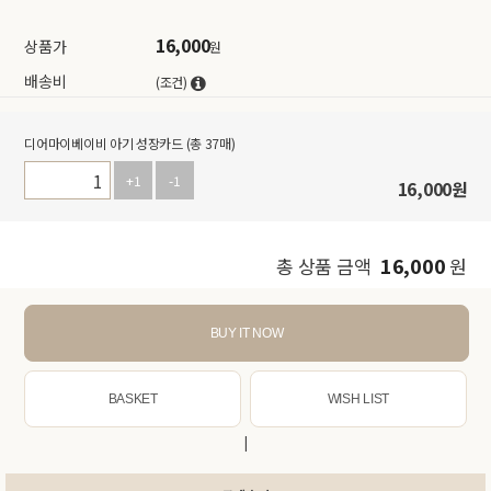
16,000
상품가
원
배송비
(조건)
디어마이베이비 아기 성장카드 (총 37매)
+1
-1
16,000
원
16,000
총 상품 금액
원
BUY IT NOW
BASKET
WISH LIST
|