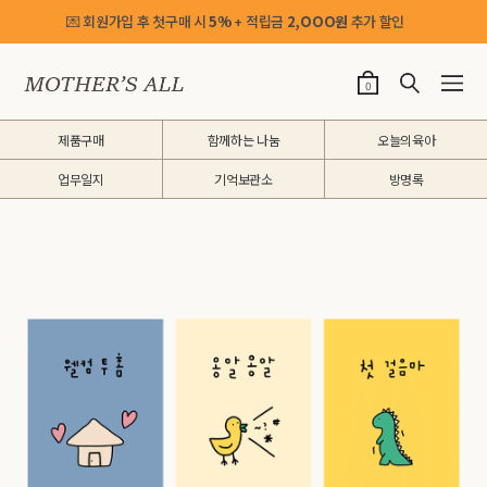
💌 회원가입 후 첫구매 시
5%
+ 적립금
2,OOO원
추가 할인
0
제품구매
함께하는 나눔
오늘의육아
업무일지
기억보관소
방명록