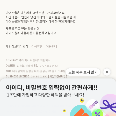
마더스올은 당신에게 그런 브랜드가 되고싶어요.
시간이 흘러 언젠가 당신 아이의 어린 시절을 떠올렸을 때
마더스올과 함께한 추억 한 조각이 마음 한 켠에 자리하길.
제품을 주고 받는 것을 넘어
마더스올의 마음과 온기를 전하고 싶어요.
개인정보처리방침
이용약관
이용안내
COMPANY
주식회사 이앤에이치컴퍼니
OWNER
TEL
김은철,전혜정
070-4281-7443
ADD
오늘 하루 보지 않기
대구광역시 달성군 다사읍 왕선로1길 9, ENH빌딩 3층
BUSINESS LICENSE
[ 사업자정보확인 ]
584-86-01350
MAIL ORDER LICENSE
2022-대구달성-0178
PERSONAL INFO MANAGER
김은철
BANK ACCOUNT
국민은행 599737-04-002870
고객님은 안전거래를 위해 현금 등으로 결제시 저희 쇼핑몰에서 가입한
[ 서비스 가입사실 확인 ]
PG사의 구매안전서비스를 이용하실 수 있습니다.