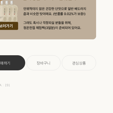
구매하기
장바구니
관심상품
A
191
/