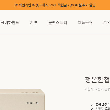
💌 회원가입 후 첫구매 시
+ 적립금
추가 할인
5%
2,OOO원
제작비하인드
기부
올팸스토리
제품구매
기
청온한첩 
기관지·호흡기 건강
섭취 연령: 
기관지·호흡