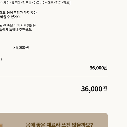
·수세미·유근피·작두콩·아로니아·대추·진피·감초]
에요. 몸에 무리가 가지 않아
먹을 수 있어요.
원 전 혹은 이미 사회생활을
들에게 특히나 추천해요.
36,000
원
)
36,000
원
36,000
원