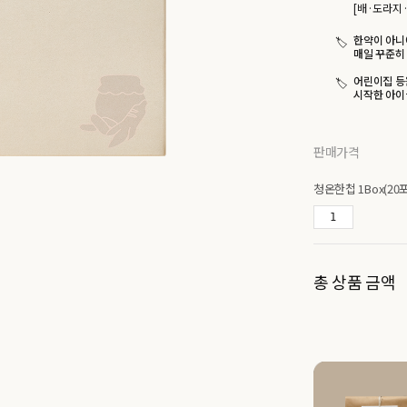
[배·도라지
한약이 아니
매일 꾸준히 
어린이집 등
시작한 아이
판매가격
청온한첩 1Box(20포
총 상품 금액