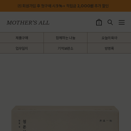
💌 회원가입 후 첫구매 시
5%
+ 적립금
2,OOO원
추가 할인
0
제품구매
함께하는 나눔
오늘의육아
업무일지
기억보관소
방명록