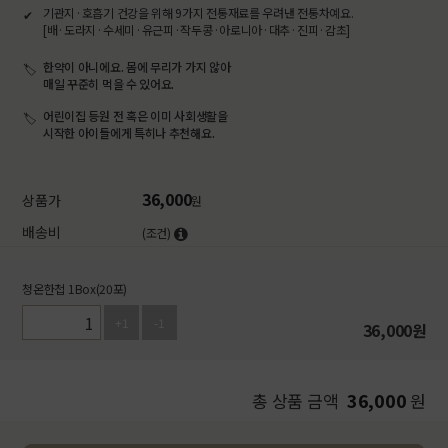
기관지·호흡기 건강을 위해 9가지 전통재료를 우려낸 전통차예요.
[배·도라지·수세미·유근피·작두콩·아로니아·대추·진피·감초]
한약이 아니에요. 몸에 무리가 가지 않아
매일 꾸준히 먹을 수 있어요.
어린이집 등원 전 혹은 이미 사회생활을
시작한 아이들에게 특히나 추천해요.
36,000
상품가
원
배송비
(조건)
청온한첩 1Box(20포)
+1
-1
36,000
원
36,000
총 상품 금액
원