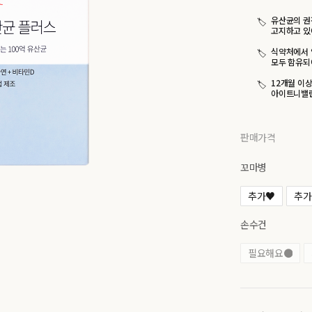
유산균의 권
고지하고 있
식약처에서 
모두 함유되
12개월 이
아이트니밸런
판매가격
꼬마병
추가♥
추가
손수건
필요해요●