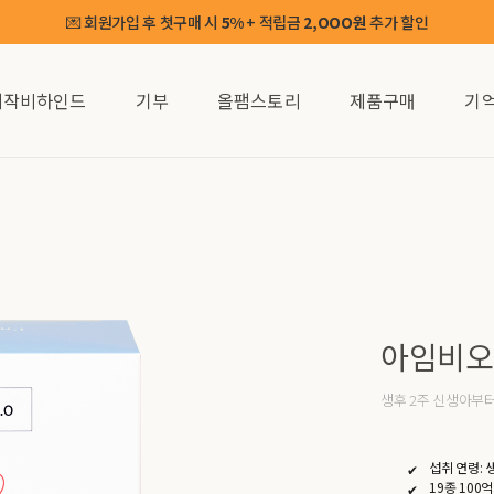
💌 회원가입 후 첫구매 시
+ 적립금
추가 할인
5%
2,OOO원
제작비하인드
기부
올팸스토리
제품구매
기
아임비오
생후 2주 신생아부터
섭취 연령: 
19종 100