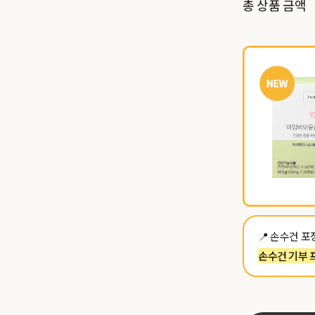
총 상품 금액
📍 손수건 
손수건 기부 