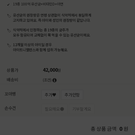
19종 100억 유산균+비타민D+아연
유산균의 권장량은 연령 상관없이 식약처에서 동일하게
고지하고 있어요. 즉 아이와 성인의 권장량이 같답니다.
식약처에서 인정하는 총 19종의 균주가
모두 함유되어 교체없이 쭉 먹을 수 있는 유산균이에요.
12개월 이상의 아이일 경우
아이트니밸런스와 함께 섭취 가능해요.
42,000
상품가
원
배송비
(조건)
꼬마병
추가♥
추가안함
손수건
필요해요●
기부할게요
0
총 상품 금액
원