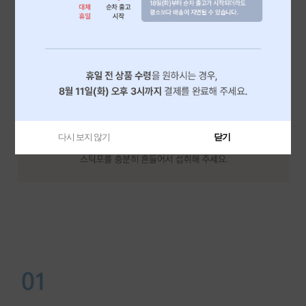
다시 보지 않기
닫기