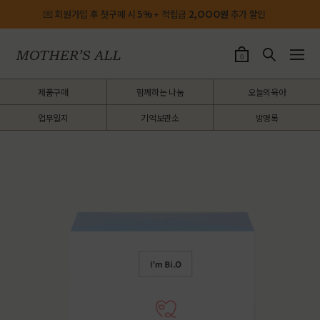
💌 회원가입 후 첫구매 시
5%
+ 적립금
2,OOO원
추가 할인
0
제품구매
함께하는 나눔
오늘의육아
업무일지
기억보관소
방명록