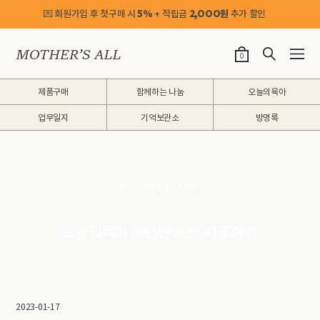
💌 회원가입 후 첫구매 시
5%
+ 적립금
2,OOO원
추가 할인
0
제품구매
함께하는 나눔
오늘의육아
업무일지
기억보관소
방명록
MOTHER'S ALL x LIFE
오늘의육아. 4년만의 첫 자부여행
2023-01-17