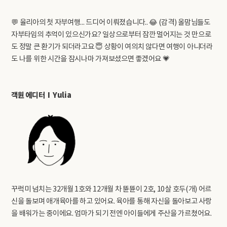
💬 율리아의 첫 자부여행... 드디어 이뤄졌습니다.. 😂 (감격) 올맘님들도
자부타임의 추억이 있으신가요? 일상으로부터 잠깐 멀어지는 것 만으로
도 정말 큰 환기가 되더라고요 😇 상황이 여의치 않다면 여행이 아니더라
도 나를 위한 시간을 잠시나마 가져보셨으면 좋겠어요 💗
객원 에디터 I Yulia
꾸럭미 넘치는 32개월 1호와 12개월 차 뜐뜐이 2호, 10살 호두(개) 어르
신을 돌보며 애개육아를 하고 있어요. 육아를 통해 자신을 돌아보고 사랑
을 배워가는 중이에요. 엄마가 되기 전엔 아이들에게 주산을 가르쳤어요.