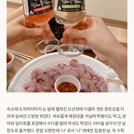
숙소에 도착하자마자 눈 앞에 펼쳐진 오션뷰에 아줌마 셋은 환호성을 지
르며 얼싸안고 방방 뛰었다. 여유롭게 해운대를 거닐며 떡볶이도 먹고, 방
어와 밀치회를 포장해서 수다를 떨며 저녁도 먹었다. 아이들 생각이 안 날
정도로 즐거웠다. 정말 오랜만에 ‘나’ 로서 ‘나’ 에게만 집중한 날. 꼭 수학