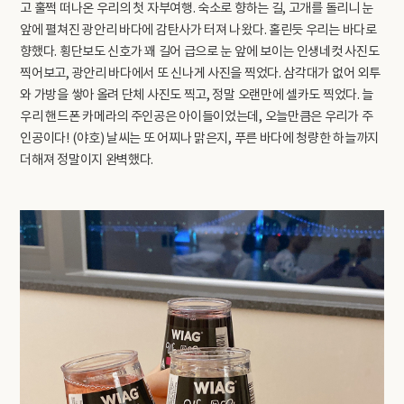
고 훌쩍 떠나온 우리의 첫 자부여행. 숙소로 향하는 길, 고개를 돌리니 눈
앞에 펼쳐진 광안리 바다에 감탄사가 터져 나왔다. 홀린듯 우리는 바다로
향했다. 횡단보도 신호가 꽤 길어 급으로 눈 앞에 보이는 인생네컷 사진도
찍어보고, 광안리 바다에서 또 신나게 사진을 찍었다. 삼각대가 없어 외투
와 가방을 쌓아 올려 단체 사진도 찍고, 정말 오랜만에 셀카도 찍었다. 늘
우리 핸드폰 카메라의 주인공은 아이들이었는데, 오늘만큼은 우리가 주
인공이다! (야호) 날씨는 또 어찌나 맑은지, 푸른 바다에 청량한 하늘까지
더해져 정말이지 완벽했다.