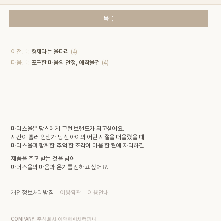
목록
이전글 :
형제라는 울타리
(4)
다음글 :
포근한 마음의 안정, 애착물건
(4)
마더스올은 당신에게 그런 브랜드가 되고싶어요.
시간이 흘러 언젠가 당신 아이의 어린 시절을 떠올렸을 때
마더스올과 함께한 추억 한 조각이 마음 한 켠에 자리하길.
제품을 주고 받는 것을 넘어
마더스올의 마음과 온기를 전하고 싶어요.
개인정보처리방침
이용약관
이용안내
COMPANY
주식회사 이앤에이치컴퍼니