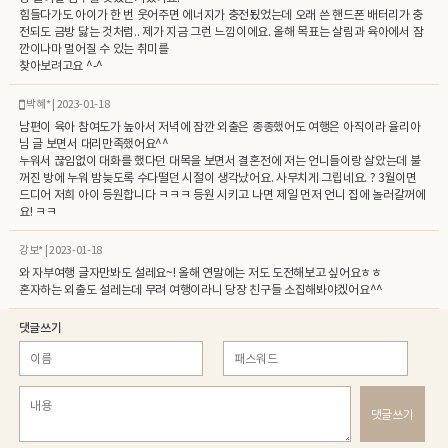
힘들다가도 아이가 한 번 웃어주면 에너지가 충전됬었는데 오래 쓴 핸드폰 배터리가 충
전되도 금방 닳는 것처럼.. 제가 지금 그런 느낌이에요. 올해 목표는 살림과 육아에서 잠
깐이나마 멀어질 수 있는 취미를
찾아보려고요 ^-^
박혜* | 2023-01-18
남편이 육아 참여도가 높아서 저녁에 잠깐 외출은 종종했어도 여행은 아직이라 율리아
님 글 보면서 대리만족했어요^^
누워서 끊임없이 대화를 했다던 대목을 보면서 결혼전에 저는 언니들이랑 살았는데 불
꺼진 방에 누워 밤늦도록 수다떨던 시절이 생각났어요. 사무치게 그립네요. ? 3월이면
드디어 저희 아이 등원합니다 ㅋㅋㅋ 등원 시키고 나면 제일 먼저 언니 집에 놀러갈꺼에
요! ㅋㅋ
강보* | 2023-01-18
와 자부여행 글자만봐도 설레요~! 올해 연말에는 저도 도전해보고 싶어요ㅎㅎ
혼자하는 외출도 설레는데 무려 여행이라니 당장 친구들 소집해봐야겠어요^^
댓글쓰기
댓글쓰기