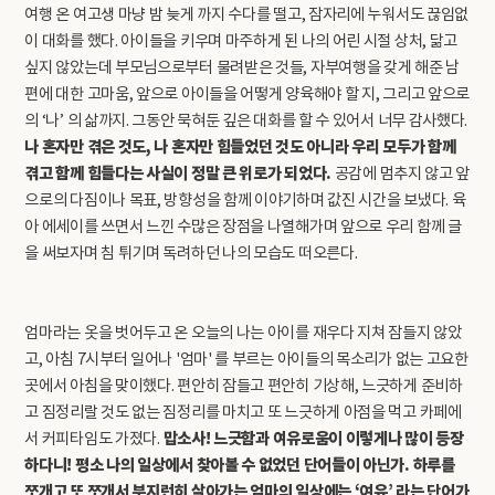
여행 온 여고생 마냥 밤 늦게 까지 수다를 떨고, 잠자리에 누워서도 끊임없
이 대화를 했다. 아이들을 키우며 마주하게 된 나의 어린 시절 상처, 닮고
싶지 않았는데 부모님으로부터 물려받은 것들, 자부여행을 갖게 해준 남
편에 대한 고마움, 앞으로 아이들을 어떻게 양육해야 할 지, 그리고 앞으로
의 ‘나’ 의 삶까지. 그동안 묵혀둔 깊은 대화를 할 수 있어서 너무 감사했다.
나 혼자만 겪은 것도, 나 혼자만 힘들었던 것도 아니라 우리 모두가 함께
겪고 함께 힘들다는 사실이 정말 큰 위로가 되었다.
공감에 멈추지 않고 앞
으로의 다짐이나 목표, 방향성을 함께 이야기하며 값진 시간을 보냈다. 육
아 에세이를 쓰면서 느낀 수많은 장점을 나열해가며 앞으로 우리 함께 글
을 써보자며 침 튀기며 독려하던 나의 모습도 떠오른다.
엄마라는 옷을 벗어두고 온 오늘의 나는 아이를 재우다 지쳐 잠들지 않았
고, 아침 7시부터 일어나 '엄마' 를 부르는 아이들의 목소리가 없는 고요한
곳에서 아침을 맞이했다. 편안히 잠들고 편안히 기상해, 느긋하게 준비하
고 짐정리랄 것도 없는 짐정리를 마치고 또 느긋하게 아점을 먹고 카페에
맙소사! 느긋함과 여유로움이 이렇게나 많이 등장
서 커피타임도 가졌다.
하다니! 평소 나의 일상에서 찾아볼 수 없었던 단어들이 아닌가. 하루를
쪼개고 또 쪼개서 부지런히 살아가는 엄마의 일상에는 ‘여유’ 라는 단어가