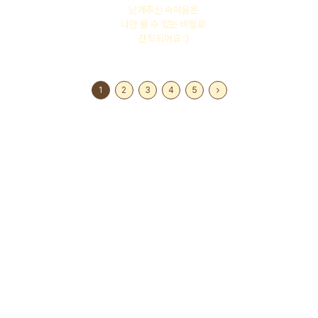
남겨주신 속마음은
나만 볼 수 있는 비밀로
간직되어요 :)
1
2
3
4
5