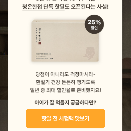
핫딜 전 체험팩 맛보기