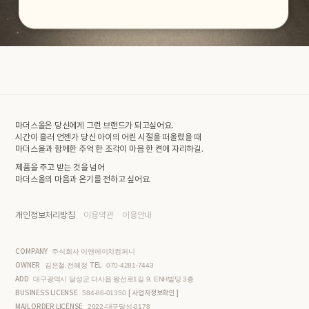
마더스올은 당신에게 그런 브랜드가 되고싶어요.
시간이 흘러 언젠가 당신 아이의 어린 시절을 떠올렸을 때
마더스올과 함께한 추억 한 조각이 마음 한 켠에 자리하길.
제품을 주고 받는 것을 넘어
마더스올의 마음과 온기를 전하고 싶어요.
개인정보처리방침
이용약관
이용안내
COMPANY
주식회사 이앤에이치컴퍼니
OWNER
TEL
김은철,전혜정
070-4281-7443
ADD
대구광역시 달성군 다사읍 왕선로1길 9, ENH빌딩 3층
BUSINESS LICENSE
[ 사업자정보확인 ]
584-86-01350
MAIL ORDER LICENSE
2022-대구달성-0178