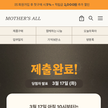
💌 회원가입 후 첫구매 시
5%
+ 적립금
2,OOO원
추가 할인
0
제품구매
함께하는 나눔
오늘의육아
업무일지
기억보관소
방명록