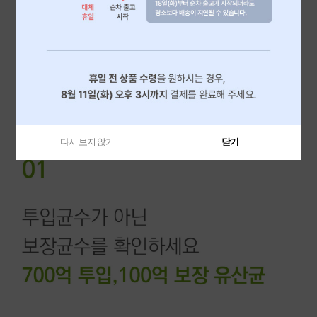
다시 보지 않기
닫기