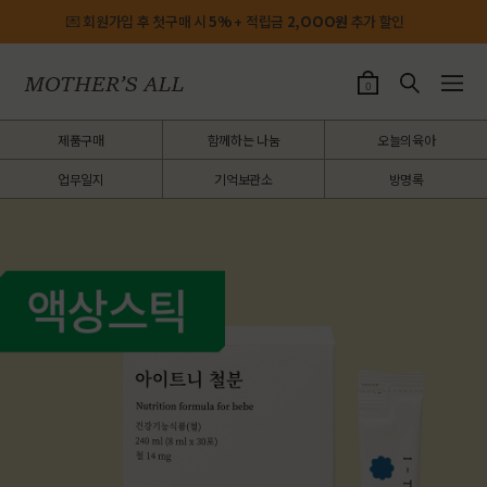
💌 회원가입 후 첫구매 시
5%
+ 적립금
2,OOO원
추가 할인
0
제품구매
함께하는 나눔
오늘의육아
업무일지
기억보관소
방명록