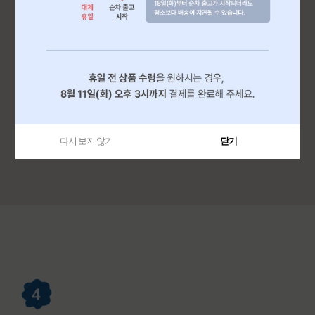
다시 보지 않기
닫기