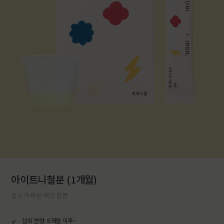
아이트니철분 (1개월)
흡수가 빠른 액상 철분
섭취 연령: 6개월 이후~