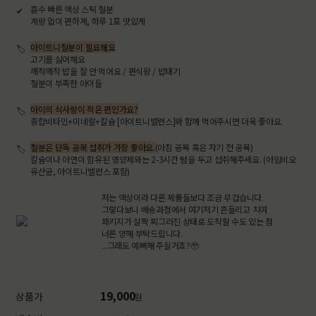
흡수 빠른 액상 스틱 철분
계량 없이 편하게, 하루 1포 맛있게
아이트니철분이 필요해요
고기를 싫어해요
깨작깨작 밥을 잘 안 먹어요 / 편식왕 / 밥태기
철분이 부족한 아이들
아이의 식사량이 적은 편인가요?
종합비타민+미네랄+칼슘 [아이트니밸런스]와 함께 먹어주시면 더욱 좋아요.
철분은 단독 공복 섭취가 가장 좋아요.
(아침 공복 혹은 자기 전 공복)
칼슘이나 아연이 함유된 영양제와는 2-3시간 텀을 두고 섭취해주세요. (아임비오
유산균, 아이트니밸런스 포함)
저는 액상이라 다른 제품들보다 조금 무겁습니다.
그렇다보니 배송과정에서 여기저기 흔들리고 치여
패키지가 살짝 찌그러진 상태로 도착할 수도 있는 점
너른 양해 부탁드립니다.
...그래도 예뻐해 주실거죠?🥹
19,000
상품가
원