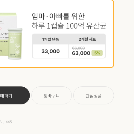
구매하기
장바구니
관심상품
A
445
/