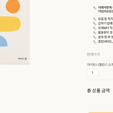
아래사항에 
아임비오유산
밥을 잘 먹
갑자기 밥태
또래보다 작
활동량이 많
분유 뗀 후
종합비타민,
판매가격
아이트니밸런스 (1
총 상품 금액