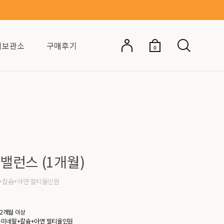
억보관소
구매후기
0
밸런스 (1개월)
+칼슘+아연 멀티올인원
12개월 이상
미네랄+칼슘+아연 멀티올인원