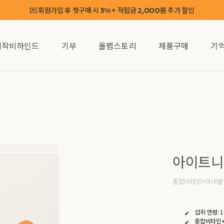
💌 회원가입 후 첫구매 시
+ 적립금
추가 할인
5%
2,OOO원
제작비하인드
기부
올팸스토리
제품구매
기
아이트니
종합비타민+미네랄
섭취 연령: 
종합비타민+