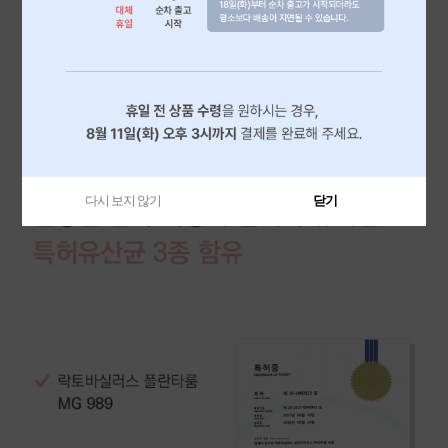
다시 보지 않기
닫기