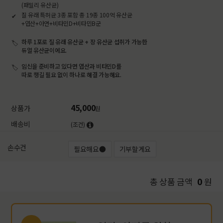
(패밀리 유산균)
질 유래 특허균 3종 포함 총 19종 100억 유산균
+엽산+아연+비타민D+비타민B군
하루 1포로 질 유래 유산균 + 장 유산균 섭취가 가능한
듀얼 유산균이에요.
임신을 준비하고 있다면 엽산과 비타민D를
따로 챙길 필요 없이 하나로 해결 가능해요.
45,000
상품가
원
배송비
(조건)
손수건
필요해요●
기부할게요
0
총 상품 금액
원