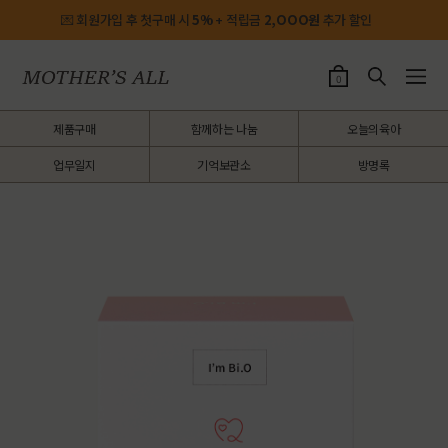
💌 회원가입 후 첫구매 시
5%
+ 적립금
2,OOO원
추가 할인
0
제품구매
함께하는 나눔
오늘의육아
업무일지
기억보관소
방명록