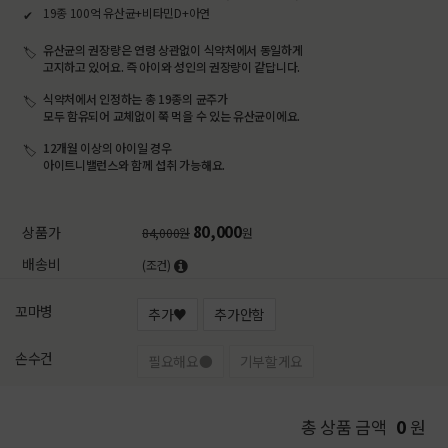
19종 100억 유산균+비타민D+아연
유산균의 권장량은 연령 상관없이 식약처에서 동일하게
고지하고 있어요. 즉 아이와 성인의 권장량이 같답니다.
식약처에서 인정하는 총 19종의 균주가
모두 함유되어 교체없이 쭉 먹을 수 있는 유산균이에요.
12개월 이상의 아이일 경우
아이트니밸런스와 함께 섭취 가능해요.
80,000
상품가
84,000원
원
배송비
(조건)
꼬마병
추가♥
추가안함
손수건
필요해요●
기부할게요
0
총 상품 금액
원