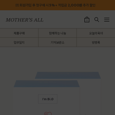
💌 회원가입 후 첫구매 시
5%
+ 적립금
2,OOO원
추가 할인
0
제품구매
함께하는 나눔
오늘의육아
업무일지
기억보관소
방명록