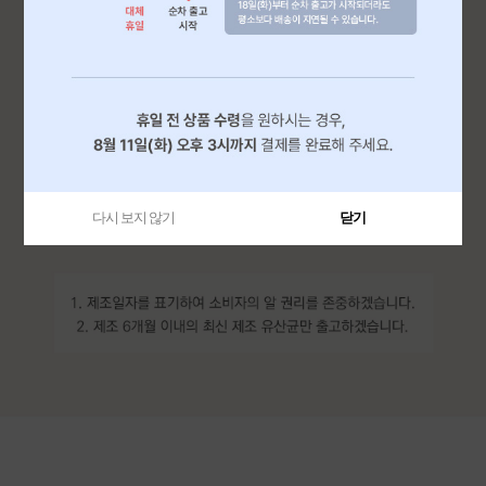
다시 보지 않기
닫기